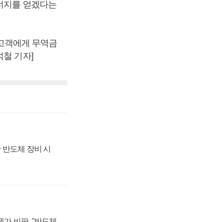
시너지를 얻겠다는
고객에게 무역금
철 기자]
 반도체 장비 시
가 비판, "반도체