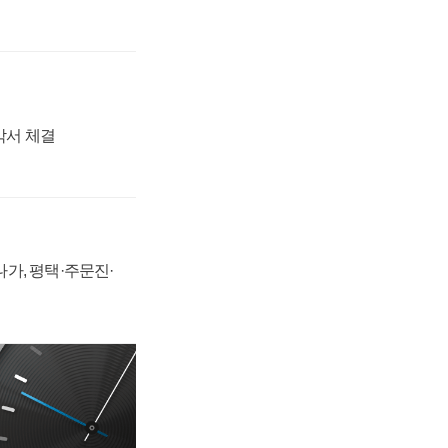
각서 체결
가, 평택·주문진·