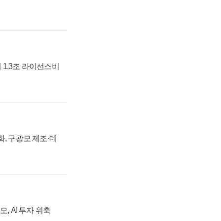
 1.3조 라이선스비
강화, 구광모 제조·데
, AI 투자 위축