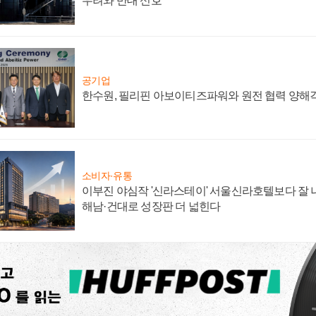
우려와 반대 신호
공기업
한수원, 필리핀 아보이티즈파워와 원전 협력 양해
소비자·유통
이부진 야심작 '신라스테이' 서울신라호텔보다 잘 나
해남·건대로 성장판 더 넓힌다