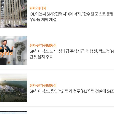
화학·에너지
'DL이앤씨 SMR 협력사' X에너지, '한수원 포스코 
우라늄 계약 체결
전자·전기·정보통신
SK하이닉스 노사 '성과급 주식지급' 평행선, 곽노정 'N
란 벗을지 주목
전자·전기·정보통신
SK하이닉스, 용인 'Y2' 팹과 청주 'M17' 팹 건설에 5