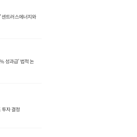
동맹' 센트러스에너지와
% 성과급' 법적 논
4조 투자 결정