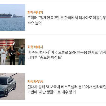
화학·에너지
로이터 "정제연료 3만 톤 한국에서 러시아로 이동",
수요 늘어
화학·에너지
'한수원 협력사' 미국 오클로 SMR 연구용 원자로 '임계 
너지부 "중요한 이정표"
자동차·부품
현대차 올해 SUV 국내 베스트셀러 톱10에서 싼타페만
아반떼 '세단 쌍끌이'로 내수 방어