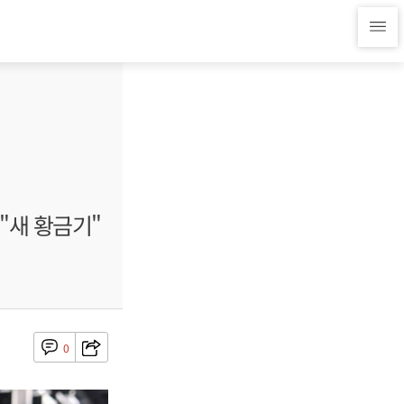
 "새 황금기"
0