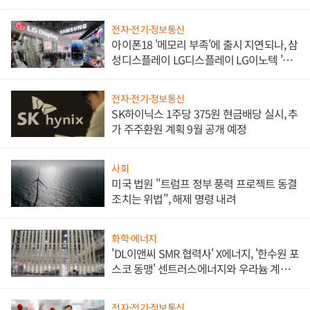
쌍끌이'로 내수 방어
전자·전기·정보통신
아이폰18 '메모리 부족'에 출시 지연되나, 삼
성디스플레이 LG디스플레이 LG이노텍 '탈
애플' 수익 다각화 속도
전자·전기·정보통신
SK하이닉스 1주당 375원 현금배당 실시, 추
가 주주환원 계획 9월 공개 예정
사회
미국 법원 "트럼프 정부 풍력 프로젝트 동결
조치는 위법", 해제 명령 내려
화학·에너지
'DL이앤씨 SMR 협력사' X에너지, '한수원 포
스코 동맹' 센트러스에너지와 우라늄 계약
체결
전자·전기·정보통신