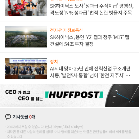
SK하이닉스 노사 '성과급 주식지급' 평행선,
곽노정 'N% 성과급' 법적 논란 벗을지 주목
전자·전기·정보통신
SK하이닉스, 용인 'Y2' 팹과 청주 'M17' 팹
건설에 54조 투자 결정
정치
AI시대 맞아 25년 만에 전력산업 구조개편
시동, '발전5사 통합' 넘어 '한전 지주사' 재편
론도
기사댓글
0
개
200자까지 쓰실 수 있습니다. (현재 0 byte / 최대 400byte)
저작권 등 다른 사람의 권리를 침해하거나 명예를 훼손하는 댓글은 관련 법률에 의해 제재를 받을
수 있습니다.