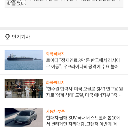
학'을 썼다.
인기기사
화학·에너지
로이터 "정제연료 3만 톤 한국에서 러시아
로 이동", 우크라이나의 공격에 수요 늘어
화학·에너지
'한수원 협력사' 미국 오클로 SMR 연구용 원
자로 '임계 상태' 도달, 미국 에너지부 "중요
한 이정표"
자동차·부품
현대차 올해 SUV 국내 베스트셀러 톱10에
서 싼타페만 자리매김, 그랜저·아반떼 '세단