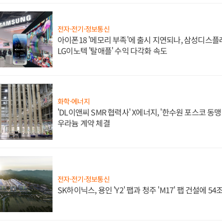
전자·전기·정보통신
아이폰18 '메모리 부족'에 출시 지연되나, 삼성디스
LG이노텍 '탈애플' 수익 다각화 속도
화학·에너지
'DL이앤씨 SMR 협력사' X에너지, '한수원 포스코 
우라늄 계약 체결
전자·전기·정보통신
SK하이닉스, 용인 'Y2' 팹과 청주 'M17' 팹 건설에 5