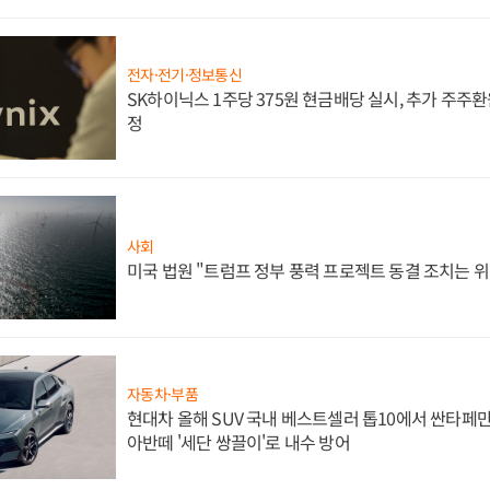
전자·전기·정보통신
SK하이닉스 1주당 375원 현금배당 실시, 추가 주주환
정
사회
미국 법원 "트럼프 정부 풍력 프로젝트 동결 조치는 위
자동차·부품
현대차 올해 SUV 국내 베스트셀러 톱10에서 싼타페만
아반떼 '세단 쌍끌이'로 내수 방어