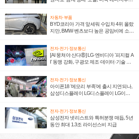
"중요한 이정표"
자동차·부품
BYD코리아 가격 앞세워 수입차 4위 올랐
지만, BMW·벤츠보다 높은 공임비에 소비
자 불만 폭발
전자·전기·정보통신
[AI 뭉쳐야 산다⑧] LG·엔비디아 '피지컬 A
I' 동맹 강화, 구광모 제조·데이터·기술 결
집해 종합 로보틱스 기업으로
전자·전기·정보통신
아이폰18 '메모리 부족'에 출시 지연되나,
삼성디스플레이 LG디스플레이 LG이노
텍 '탈애플' 수익 다각화 속도
전자·전기·정보통신
삼성전자 넷리스트와 특허분쟁 매듭, 5년
동안 최대 1.3조 라이선스비 지급