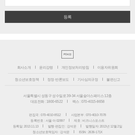
PC버전
회사소개
윤리강령
개인정보처리방침
이용자위원회
청소년보호정책
정정·반론보도
기사심의규정
불편신고
서울특별시 성동구 성수일로 39-34 서울숲더스페이스 12층
대표전화 : 1800-6522
팩스 : 070-4015-8658
편집국 : 070-4010-8512
사업본부 : 070-4010-7078
등록번호 : 서울 아 02897
제호 : 비즈니스포스트
등록일: 2013.11.13
발행·편집인 : 강석운
발행일자: 2013년 12월 2일
청소년보호책임자 : 강석운
ISSN : 2636-171X