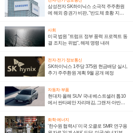
전자·전기·정보통신
삼성전자 SK하이닉스 소극적 주주환원
에 해외 증권가 비판, "반도체 호황 지속
성 의문"
사회
미국 법원 "트럼프 정부 풍력 프로젝트 동
결 조치는 위법", 해제 명령 내려
전자·전기·정보통신
SK하이닉스 1주당 375원 현금배당 실시,
추가 주주환원 계획 9월 공개 예정
자동차·부품
현대차 올해 SUV 국내 베스트셀러 톱10
에서 싼타페만 자리매김, 그랜저·아반떼
'세단 쌍끌이'로 내수 방어
화학·에너지
'한수원 협력사' 미국 오클로 SMR 연구용
원자로 '임계 상태' 도달, 미국 에너지부