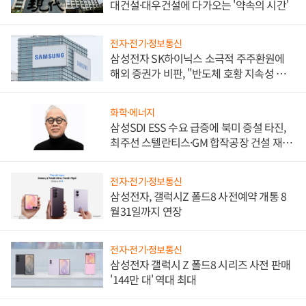
대건설·대우건설에 다가오는 '약속의 시간'
전자·전기·정보통신
삼성전자 SK하이닉스 소극적 주주환원에
해외 증권가 비판, "반도체 호황 지속성 의
문"
화학·에너지
삼성SDI ESS 수요 급증에 북미 증설 타진,
최주선 스텔란티스·GM 합작공장 건설 재추
진하나
전자·전기·정보통신
삼성전자, 갤럭시Z 폴드8 사전예약 개통 8
월31일까지 연장
전자·전기·정보통신
삼성전자 갤럭시 Z 폴드8 시리즈 사전 판매
'144만 대' 역대 최대