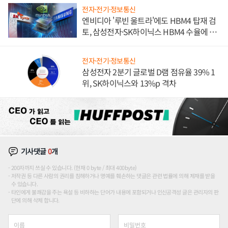
전자·전기·정보통신
엔비디아 '루빈 울트라'에도 HBM4 탑재 검
토, 삼성전자·SK하이닉스 HBM4 수율에 주
도권 갈린다
전자·전기·정보통신
삼성전자 2분기 글로벌 D램 점유율 39% 1
위, SK하이닉스와 13%p 격차
기사댓글
0
개
200자까지 쓰실 수 있습니다. (현재 0 byte / 최대 400byte)
저작권 등 다른 사람의 권리를 침해하거나 명예를 훼손하는 댓글은 관련 법률에 의해 제재를 받을
수 있습니다.
타인에게 불쾌감을 주는 욕설 등 비하하는 단어가 내용에 포함되거나 인신공격성 글은 관리자의 판
단에 의해 삭제 합니다.