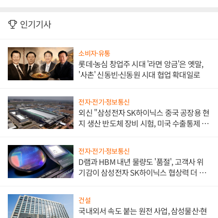
인기기사
소비자·유통
롯데·농심 창업주 시대 '라면 앙금'은 옛말,
'사촌' 신동빈·신동원 시대 협업 확대일로
전자·전기·정보통신
외신 "삼성전자 SK하이닉스 중국 공장용 현
지 생산 반도체 장비 시험, 미국 수출통제 대
비"
전자·전기·정보통신
D램과 HBM 내년 물량도 '품절', 고객사 위
기감이 삼성전자 SK하이닉스 협상력 더 키
워
건설
국내외서 속도 붙는 원전 사업, 삼성물산·현