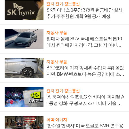
전자·전기·정보통신
SK하이닉스 1주당 375원 현금배당 실시,
추가 주주환원 계획 9월 공개 예정
자동차·부품
현대차 올해 SUV 국내 베스트셀러 톱10
에서 싼타페만 자리매김, 그랜저·아반떼
'세단 쌍끌이'로 내수 방어
자동차·부품
BYD코리아 가격 앞세워 수입차 4위 올랐
지만, BMW·벤츠보다 높은 공임비에 소비
자 불만 폭발
전자·전기·정보통신
[AI 뭉쳐야 산다⑧] LG·엔비디아 '피지컬 A
I' 동맹 강화, 구광모 제조·데이터·기술 결
집해 종합 로보틱스 기업으로
화학·에너지
'한수원 협력사' 미국 오클로 SMR 연구용