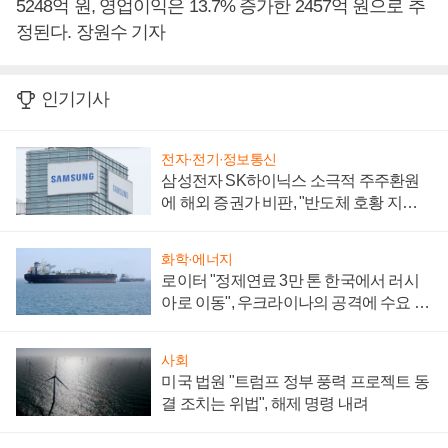
5248억 원, 영업이익은 13.7% 증가한 2457억 원으로 추
정된다. 장원수 기자
인기기사
전자·전기·정보통신
삼성전자 SK하이닉스 소극적 주주환원
에 해외 증권가 비판, "반도체 호황 지속
성 의문"
화학·에너지
로이터 "정제연료 3만 톤 한국에서 러시
아로 이동", 우크라이나의 공격에 수요 늘
어
사회
미국 법원 "트럼프 정부 풍력 프로젝트 동
결 조치는 위법", 해제 명령 내려