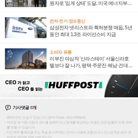
원자로 '임계 상태' 도달, 미국 에너지부
"중요한 이정표"
전자·전기·정보통신
삼성전자 넷리스트와 특허분쟁 매듭, 5년
동안 최대 1.3조 라이선스비 지급
소비자·유통
이부진 야심작 '신라스테이' 서울신라호
텔보다 잘 나가, 평택·주문진·해남·건대로
성장판 더 넓힌다
기사댓글
0
개
200자까지 쓰실 수 있습니다. (현재 0 byte / 최대 400byte)
저작권 등 다른 사람의 권리를 침해하거나 명예를 훼손하는 댓글은 관련 법률에 의해 제재
를 받을 수 있습니다.
타인에게 불쾌감을 주는 욕설 등 비하하는 단어가 내용에 포함되거나 인신공격성 글은 관
리자의 판단에 의해 삭제 합니다.