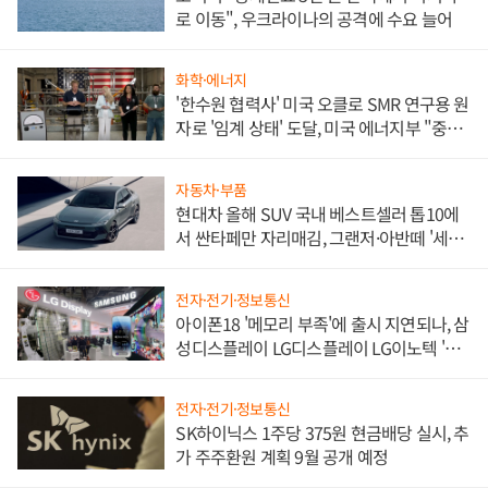
로 이동", 우크라이나의 공격에 수요 늘어
화학·에너지
'한수원 협력사' 미국 오클로 SMR 연구용 원
자로 '임계 상태' 도달, 미국 에너지부 "중요
한 이정표"
자동차·부품
현대차 올해 SUV 국내 베스트셀러 톱10에
서 싼타페만 자리매김, 그랜저·아반떼 '세단
쌍끌이'로 내수 방어
전자·전기·정보통신
아이폰18 '메모리 부족'에 출시 지연되나, 삼
성디스플레이 LG디스플레이 LG이노텍 '탈
애플' 수익 다각화 속도
전자·전기·정보통신
SK하이닉스 1주당 375원 현금배당 실시, 추
가 주주환원 계획 9월 공개 예정