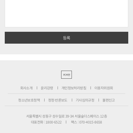
PC버전
회사소개
윤리강령
개인정보처리방침
이용자위원회
청소년보호정책
정정·반론보도
기사심의규정
불편신고
서울특별시 성동구 성수일로 39-34 서울숲더스페이스 12층
대표전화 : 1800-6522
팩스 : 070-4015-8658