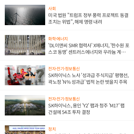
사회
미국 법원 "트럼프 정부 풍력 프로젝트 동결
조치는 위법", 해제 명령 내려
화학·에너지
'DL이앤씨 SMR 협력사' X에너지, '한수원 포
스코 동맹' 센트러스에너지와 우라늄 계약
체결
전자·전기·정보통신
SK하이닉스 노사 '성과급 주식지급' 평행선,
곽노정 'N% 성과급' 법적 논란 벗을지 주목
전자·전기·정보통신
SK하이닉스, 용인 'Y2' 팹과 청주 'M17' 팹
건설에 54조 투자 결정
정치