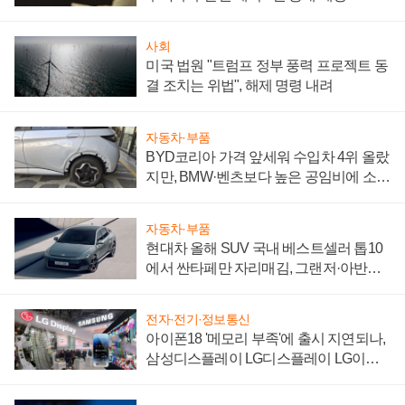
사회
미국 법원 "트럼프 정부 풍력 프로젝트 동
결 조치는 위법", 해제 명령 내려
자동차·부품
BYD코리아 가격 앞세워 수입차 4위 올랐
지만, BMW·벤츠보다 높은 공임비에 소비
자 불만 폭발
자동차·부품
현대차 올해 SUV 국내 베스트셀러 톱10
에서 싼타페만 자리매김, 그랜저·아반떼
'세단 쌍끌이'로 내수 방어
전자·전기·정보통신
아이폰18 '메모리 부족'에 출시 지연되나,
삼성디스플레이 LG디스플레이 LG이노
텍 '탈애플' 수익 다각화 속도