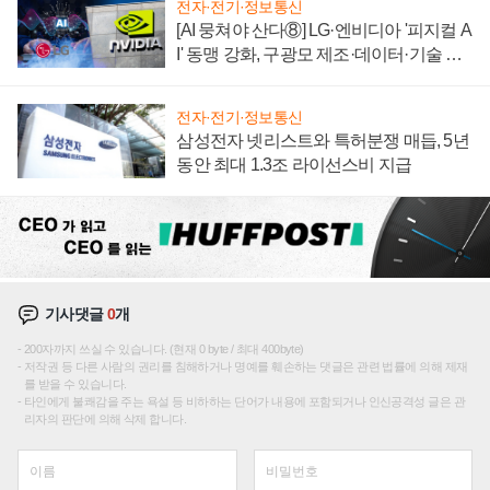
전자·전기·정보통신
[AI 뭉쳐야 산다⑧] LG·엔비디아 '피지컬 A
I' 동맹 강화, 구광모 제조·데이터·기술 결
집해 종합 로보틱스 기업으로
전자·전기·정보통신
삼성전자 넷리스트와 특허분쟁 매듭, 5년
동안 최대 1.3조 라이선스비 지급
기사댓글
0
개
200자까지 쓰실 수 있습니다. (현재 0 byte / 최대 400byte)
저작권 등 다른 사람의 권리를 침해하거나 명예를 훼손하는 댓글은 관련 법률에 의해 제재
를 받을 수 있습니다.
타인에게 불쾌감을 주는 욕설 등 비하하는 단어가 내용에 포함되거나 인신공격성 글은 관
리자의 판단에 의해 삭제 합니다.