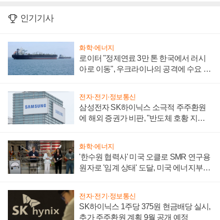
인기기사
화학·에너지
로이터 "정제연료 3만 톤 한국에서 러시
아로 이동", 우크라이나의 공격에 수요 늘
어
전자·전기·정보통신
삼성전자 SK하이닉스 소극적 주주환원
에 해외 증권가 비판, "반도체 호황 지속
성 의문"
화학·에너지
'한수원 협력사' 미국 오클로 SMR 연구용
원자로 '임계 상태' 도달, 미국 에너지부
"중요한 이정표"
전자·전기·정보통신
SK하이닉스 1주당 375원 현금배당 실시,
추가 주주환원 계획 9월 공개 예정