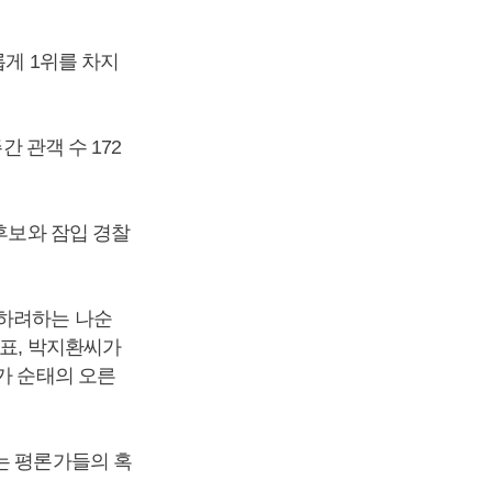
롭게 1위를 차지
 관객 수 172
후보와 잠입 경찰
산하려하는 나순
강표, 박지환씨가
가 순태의 오른
는 평론가들의 혹