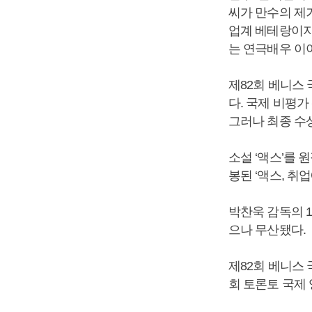
씨가 만수의 제
업계 베테랑이지
는 연극배우 이
제82회 베니스
다. 국제 비평가
그러나 최종 수
소설 ‘액스’를 
봉된 ‘액스, 취
박찬욱 감독의 1
으나 무산됐다.
제82회 베니스
회 토론토 국제