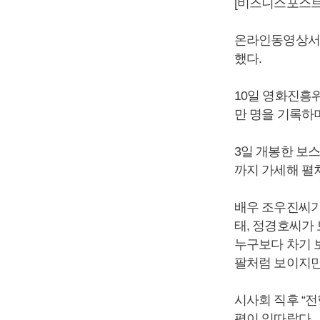
[비즈니스포스트]
온라인동영상서비스
했다.
10일 영화진흥위
만 명을 기록하며
3일 개봉한 보스
까지 가세해 펼쳐
배우 조우진씨가
태, 정경호씨가
누구보다 차기 
팔처럼 보이지만
시사회 직후 “
평이 잇따랐다.