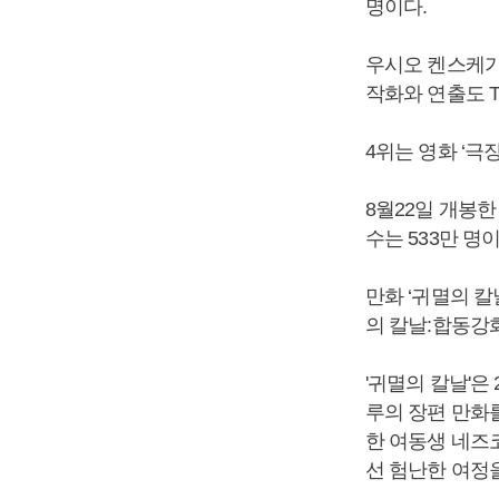
명이다.
우시오 켄스케가
작화와 연출도 
4위는 영화 ‘극
8월22일 개봉한
수는 533만 명이
만화 ‘귀멸의 칼
의 칼날:합동강
'귀멸의 칼날'은
루의 장편 만화를
한 여동생 네즈
선 험난한 여정