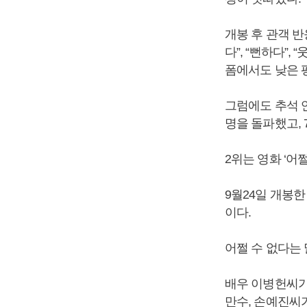
개봉 후 관객 반
다”, “뻔하다”
폼에서도 낮은 
그럼에도 추석 연
명을 돌파했고, 
2위는 영화 ‘어
9월24일 개봉한
이다.
어쩔 수 없다는 
배우 이병헌씨가
만수, 손예진씨