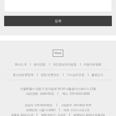
PC버전
회사소개
윤리강령
개인정보처리방침
이용자위원회
청소년보호정책
정정·반론보도
기사심의규정
불편신고
서울특별시 성동구 성수일로 39-34 서울숲더스페이스 12층
대표전화 : 1800-6522
팩스 : 070-4015-8658
편집국 : 070-4010-8512
사업본부 : 070-4010-7078
등록번호 : 서울 아 02897
제호 : 비즈니스포스트
등록일: 2013.11.13
발행·편집인 : 강석운
발행일자: 2013년 12월 2일