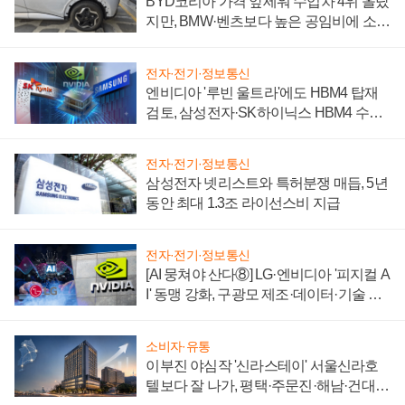
BYD코리아 가격 앞세워 수입차 4위 올랐
지만, BMW·벤츠보다 높은 공임비에 소비
자 불만 폭발
전자·전기·정보통신
엔비디아 '루빈 울트라'에도 HBM4 탑재
검토, 삼성전자·SK하이닉스 HBM4 수율
에 주도권 갈린다
전자·전기·정보통신
삼성전자 넷리스트와 특허분쟁 매듭, 5년
동안 최대 1.3조 라이선스비 지급
전자·전기·정보통신
[AI 뭉쳐야 산다⑧] LG·엔비디아 '피지컬 A
I' 동맹 강화, 구광모 제조·데이터·기술 결
집해 종합 로보틱스 기업으로
소비자·유통
이부진 야심작 '신라스테이' 서울신라호
텔보다 잘 나가, 평택·주문진·해남·건대로