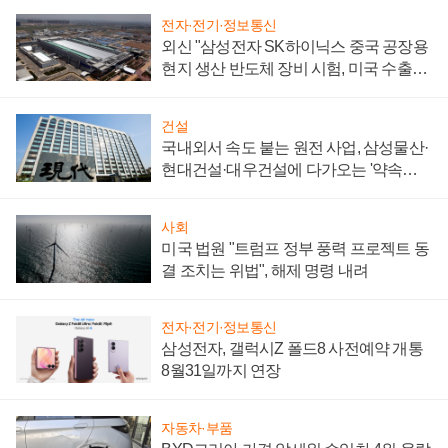
전자·전기·정보통신
외신 "삼성전자 SK하이닉스 중국 공장용
현지 생산 반도체 장비 시험, 미국 수출통
제 대비"
건설
국내외서 속도 붙는 원전 사업, 삼성물산·
현대건설·대우건설에 다가오는 '약속의
시간'
사회
미국 법원 "트럼프 정부 풍력 프로젝트 동
결 조치는 위법", 해제 명령 내려
전자·전기·정보통신
삼성전자, 갤럭시Z 폴드8 사전예약 개통
8월31일까지 연장
자동차·부품