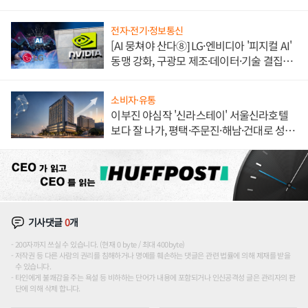
전자·전기·정보통신
[AI 뭉쳐야 산다⑧] LG·엔비디아 '피지컬 AI'
동맹 강화, 구광모 제조·데이터·기술 결집
해 종합 로보틱스 기업으로
소비자·유통
이부진 야심작 '신라스테이' 서울신라호텔
보다 잘 나가, 평택·주문진·해남·건대로 성
장판 더 넓힌다
기사댓글
0
개
200자까지 쓰실 수 있습니다. (현재 0 byte / 최대 400byte)
저작권 등 다른 사람의 권리를 침해하거나 명예를 훼손하는 댓글은 관련 법률에 의해 제재를 받을
수 있습니다.
타인에게 불쾌감을 주는 욕설 등 비하하는 단어가 내용에 포함되거나 인신공격성 글은 관리자의 판
단에 의해 삭제 합니다.