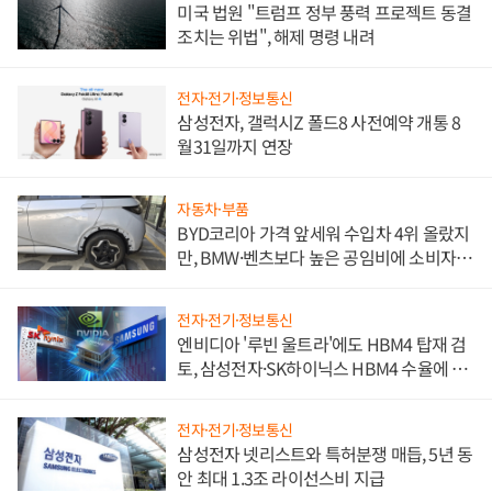
미국 법원 "트럼프 정부 풍력 프로젝트 동결
조치는 위법", 해제 명령 내려
전자·전기·정보통신
삼성전자, 갤럭시Z 폴드8 사전예약 개통 8
월31일까지 연장
자동차·부품
BYD코리아 가격 앞세워 수입차 4위 올랐지
만, BMW·벤츠보다 높은 공임비에 소비자
불만 폭발
전자·전기·정보통신
엔비디아 '루빈 울트라'에도 HBM4 탑재 검
토, 삼성전자·SK하이닉스 HBM4 수율에 주
도권 갈린다
전자·전기·정보통신
삼성전자 넷리스트와 특허분쟁 매듭, 5년 동
안 최대 1.3조 라이선스비 지급