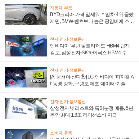
자동차·부품
BYD코리아 가격 앞세워 수입차 4위 올랐
지만, BMW·벤츠보다 높은 공임비에 소비
자 불만 폭발
전자·전기·정보통신
엔비디아 '루빈 울트라'에도 HBM4 탑재
검토, 삼성전자·SK하이닉스 HBM4 수율
에 주도권 갈린다
전자·전기·정보통신
[AI 뭉쳐야 산다⑧] LG·엔비디아 '피지컬 A
I' 동맹 강화, 구광모 제조·데이터·기술 결
집해 종합 로보틱스 기업으로
전자·전기·정보통신
삼성전자 넷리스트와 특허분쟁 매듭, 5년
동안 최대 1.3조 라이선스비 지급
소비자·유통