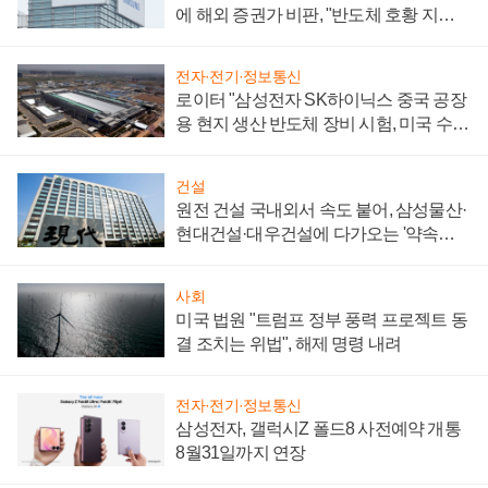
에 해외 증권가 비판, "반도체 호황 지속
성 의문"
전자·전기·정보통신
로이터 "삼성전자 SK하이닉스 중국 공장
용 현지 생산 반도체 장비 시험, 미국 수출
통제 대비"
건설
원전 건설 국내외서 속도 붙어, 삼성물산·
현대건설·대우건설에 다가오는 '약속의
시간'
사회
미국 법원 "트럼프 정부 풍력 프로젝트 동
결 조치는 위법", 해제 명령 내려
전자·전기·정보통신
삼성전자, 갤럭시Z 폴드8 사전예약 개통
8월31일까지 연장