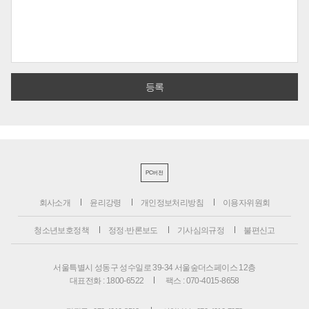
PC버전
회사소개
윤리강령
개인정보처리방침
이용자위원회
청소년보호정책
정정·반론보도
기사심의규정
불편신고
서울특별시 성동구 성수일로 39-34 서울숲더스페이스 12층
대표전화 : 1800-6522
팩스 : 070-4015-8658