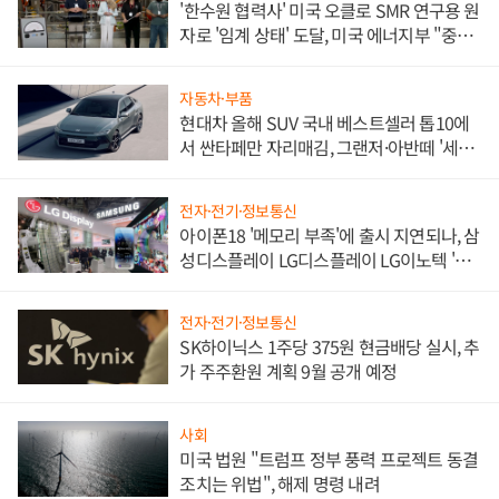
'한수원 협력사' 미국 오클로 SMR 연구용 원
자로 '임계 상태' 도달, 미국 에너지부 "중요
한 이정표"
자동차·부품
현대차 올해 SUV 국내 베스트셀러 톱10에
서 싼타페만 자리매김, 그랜저·아반떼 '세단
쌍끌이'로 내수 방어
전자·전기·정보통신
아이폰18 '메모리 부족'에 출시 지연되나, 삼
성디스플레이 LG디스플레이 LG이노텍 '탈
애플' 수익 다각화 속도
전자·전기·정보통신
SK하이닉스 1주당 375원 현금배당 실시, 추
가 주주환원 계획 9월 공개 예정
사회
미국 법원 "트럼프 정부 풍력 프로젝트 동결
조치는 위법", 해제 명령 내려