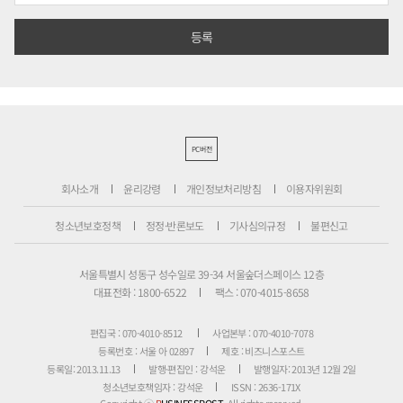
PC버전
회사소개
윤리강령
개인정보처리방침
이용자위원회
청소년보호정책
정정·반론보도
기사심의규정
불편신고
서울특별시 성동구 성수일로 39-34 서울숲더스페이스 12층
대표전화 : 1800-6522
팩스 : 070-4015-8658
편집국 : 070-4010-8512
사업본부 : 070-4010-7078
등록번호 : 서울 아 02897
제호 : 비즈니스포스트
등록일: 2013.11.13
발행·편집인 : 강석운
발행일자: 2013년 12월 2일
청소년보호책임자 : 강석운
ISSN : 2636-171X