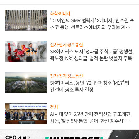
화학·에너지
'DL이앤씨 SMR 협력사' X에너지, '한수원 포
스코 동맹' 센트러스에너지와 우라늄 계약
체결
전자·전기·정보통신
SK하이닉스 노사 '성과급 주식지급' 평행선,
곽노정 'N% 성과급' 법적 논란 벗을지 주목
전자·전기·정보통신
SK하이닉스, 용인 'Y2' 팹과 청주 'M17' 팹
건설에 54조 투자 결정
정치
AI시대 맞아 25년 만에 전력산업 구조개편
시동, '발전5사 통합' 넘어 '한전 지주사' 재편
론도