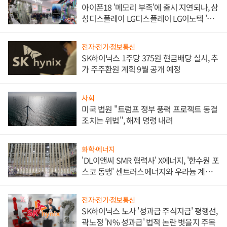
아이폰18 '메모리 부족'에 출시 지연되나, 삼
성디스플레이 LG디스플레이 LG이노텍 '탈
애플' 수익 다각화 속도
전자·전기·정보통신
SK하이닉스 1주당 375원 현금배당 실시, 추
가 주주환원 계획 9월 공개 예정
사회
미국 법원 "트럼프 정부 풍력 프로젝트 동결
조치는 위법", 해제 명령 내려
화학·에너지
'DL이앤씨 SMR 협력사' X에너지, '한수원 포
스코 동맹' 센트러스에너지와 우라늄 계약
체결
전자·전기·정보통신
SK하이닉스 노사 '성과급 주식지급' 평행선,
곽노정 'N% 성과급' 법적 논란 벗을지 주목