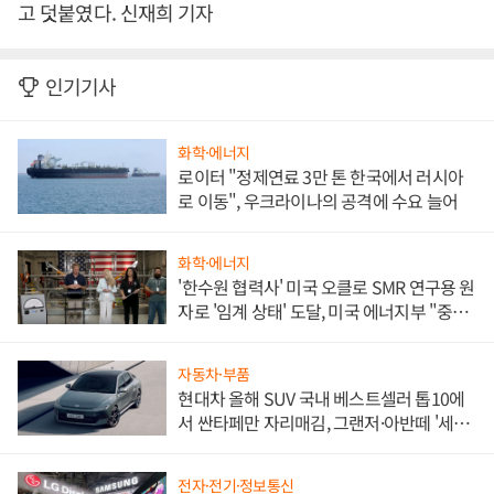
고 덧붙였다. 신재희 기자
인기기사
화학·에너지
로이터 "정제연료 3만 톤 한국에서 러시아
로 이동", 우크라이나의 공격에 수요 늘어
화학·에너지
'한수원 협력사' 미국 오클로 SMR 연구용 원
자로 '임계 상태' 도달, 미국 에너지부 "중요
한 이정표"
자동차·부품
현대차 올해 SUV 국내 베스트셀러 톱10에
서 싼타페만 자리매김, 그랜저·아반떼 '세단
쌍끌이'로 내수 방어
전자·전기·정보통신