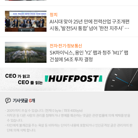
정치
AI시대 맞아 25년 만에 전력산업 구조개편
시동, '발전5사 통합' 넘어 '한전 지주사' 재편
론도
전자·전기·정보통신
SK하이닉스, 용인 'Y2' 팹과 청주 'M17' 팹
건설에 54조 투자 결정
기사댓글
0
개
200자까지 쓰실 수 있습니다. (현재 0 byte / 최대 400byte)
저작권 등 다른 사람의 권리를 침해하거나 명예를 훼손하는 댓글은 관련 법률에 의해 제재를 받을
수 있습니다.
타인에게 불쾌감을 주는 욕설 등 비하하는 단어가 내용에 포함되거나 인신공격성 글은 관리자의 판
단에 의해 삭제 합니다.