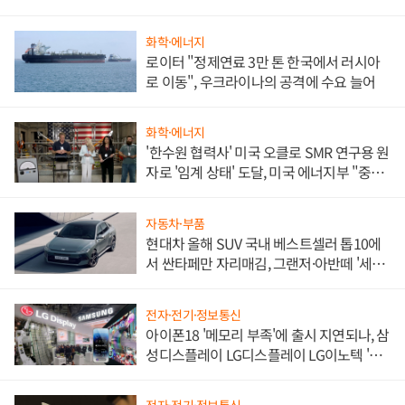
화학·에너지
로이터 "정제연료 3만 톤 한국에서 러시아
로 이동", 우크라이나의 공격에 수요 늘어
화학·에너지
'한수원 협력사' 미국 오클로 SMR 연구용 원
자로 '임계 상태' 도달, 미국 에너지부 "중요
한 이정표"
자동차·부품
현대차 올해 SUV 국내 베스트셀러 톱10에
서 싼타페만 자리매김, 그랜저·아반떼 '세단
쌍끌이'로 내수 방어
전자·전기·정보통신
아이폰18 '메모리 부족'에 출시 지연되나, 삼
성디스플레이 LG디스플레이 LG이노텍 '탈
애플' 수익 다각화 속도