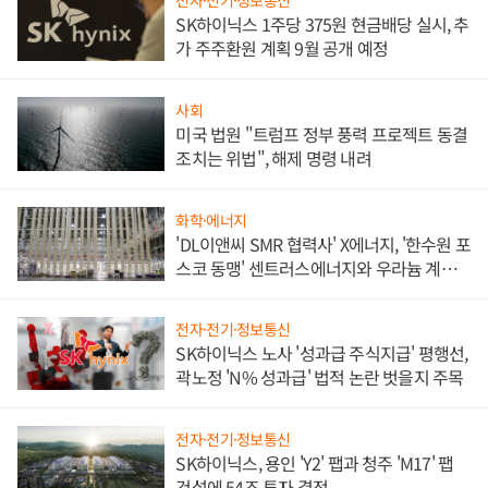
전자·전기·정보통신
SK하이닉스 1주당 375원 현금배당 실시, 추
가 주주환원 계획 9월 공개 예정
사회
미국 법원 "트럼프 정부 풍력 프로젝트 동결
조치는 위법", 해제 명령 내려
화학·에너지
'DL이앤씨 SMR 협력사' X에너지, '한수원 포
스코 동맹' 센트러스에너지와 우라늄 계약
체결
전자·전기·정보통신
SK하이닉스 노사 '성과급 주식지급' 평행선,
곽노정 'N% 성과급' 법적 논란 벗을지 주목
전자·전기·정보통신
SK하이닉스, 용인 'Y2' 팹과 청주 'M17' 팹
건설에 54조 투자 결정