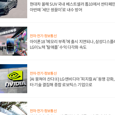
현대차 올해 SUV 국내 베스트셀러 톱10에서 싼타페만
아반떼 '세단 쌍끌이'로 내수 방어
전자·전기·정보통신
아이폰18 '메모리 부족'에 출시 지연되나, 삼성디스
LG이노텍 '탈애플' 수익 다각화 속도
전자·전기·정보통신
[AI 뭉쳐야 산다⑧] LG·엔비디아 '피지컬 AI' 동맹 강
터·기술 결집해 종합 로보틱스 기업으로
전자·전기·정보통신