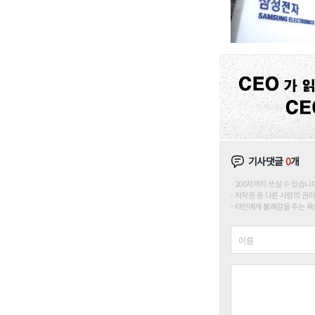
기사댓글
0
개
200자까지 쓰실 수 있습니다. (
저작권 등 다른 사람의 권리
타인에게 불쾌감을 주는 욕설