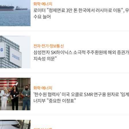
화학·에너지
로이터 "정제연료 3만 톤 한국에서 러시아로 이동",
수요 늘어
전자·전기·정보통신
삼성전자 SK하이닉스 소극적 주주환원에 해외 증권가 
지속성 의문"
화학·에너지
'한수원 협력사' 미국 오클로 SMR 연구용 원자로 '임계 
너지부 "중요한 이정표"