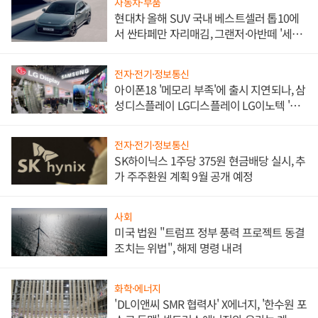
자동차·부품
현대차 올해 SUV 국내 베스트셀러 톱10에
서 싼타페만 자리매김, 그랜저·아반떼 '세단
쌍끌이'로 내수 방어
전자·전기·정보통신
아이폰18 '메모리 부족'에 출시 지연되나, 삼
성디스플레이 LG디스플레이 LG이노텍 '탈
애플' 수익 다각화 속도
전자·전기·정보통신
SK하이닉스 1주당 375원 현금배당 실시, 추
가 주주환원 계획 9월 공개 예정
사회
미국 법원 "트럼프 정부 풍력 프로젝트 동결
조치는 위법", 해제 명령 내려
화학·에너지
'DL이앤씨 SMR 협력사' X에너지, '한수원 포