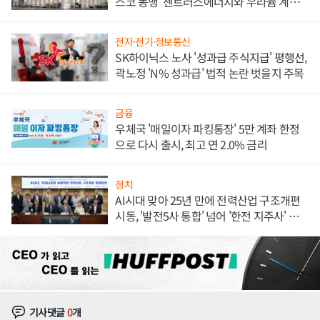
스코 동맹' 센트러스에너지와 우라늄 계약
체결
전자·전기·정보통신
SK하이닉스 노사 '성과급 주식지급' 평행선,
곽노정 'N% 성과급' 법적 논란 벗을지 주목
금융
우체국 '매일이자 파킹통장' 5만 계좌 한정
으로 다시 출시, 최고 연 2.0% 금리
정치
AI시대 맞아 25년 만에 전력산업 구조개편
시동, '발전5사 통합' 넘어 '한전 지주사' 재편
론도
기사댓글
0
개