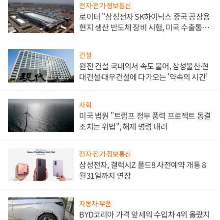
전자·전기·정보통신
로이터 "삼성전자 SK하이닉스 중국 공장용
현지 생산 반도체 장비 시험, 미국 수출통제
대비"
건설
원전 건설 국내외서 속도 붙어, 삼성물산·현
대건설·대우건설에 다가오는 '약속의 시간'
사회
미국 법원 "트럼프 정부 풍력 프로젝트 동결
조치는 위법", 해제 명령 내려
전자·전기·정보통신
삼성전자, 갤럭시Z 폴드8 사전예약 개통 8
월31일까지 연장
자동차·부품
BYD코리아 가격 앞세워 수입차 4위 올랐지