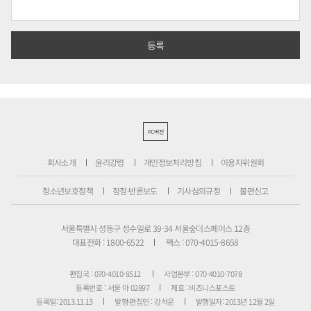
PC버전
회사소개
윤리강령
개인정보처리방침
이용자위원회
청소년보호정책
정정·반론보도
기사심의규정
불편신고
서울특별시 성동구 성수일로 39-34 서울숲더스페이스 12층
대표전화 : 1800-6522
팩스 : 070-4015-8658
편집국 : 070-4010-8512
사업본부 : 070-4010-7078
등록번호 : 서울 아 02897
제호 : 비즈니스포스트
등록일: 2013.11.13
발행·편집인 : 강석운
발행일자: 2013년 12월 2일