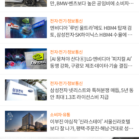
만, BMW·벤츠보다 높은 공임비에 소비자
불만 폭발
전자·전기·정보통신
엔비디아 '루빈 울트라'에도 HBM4 탑재 검
토, 삼성전자·SK하이닉스 HBM4 수율에 주
도권 갈린다
전자·전기·정보통신
[AI 뭉쳐야 산다⑧] LG·엔비디아 '피지컬 AI'
동맹 강화, 구광모 제조·데이터·기술 결집
해 종합 로보틱스 기업으로
전자·전기·정보통신
삼성전자 넷리스트와 특허분쟁 매듭, 5년 동
안 최대 1.3조 라이선스비 지급
소비자·유통
이부진 야심작 '신라스테이' 서울신라호텔
보다 잘 나가, 평택·주문진·해남·건대로 성
장판 더 넓힌다