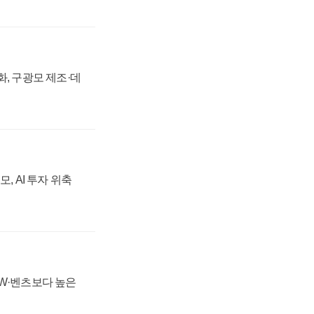
강화, 구광모 제조·데
, AI 투자 위축
MW·벤츠보다 높은