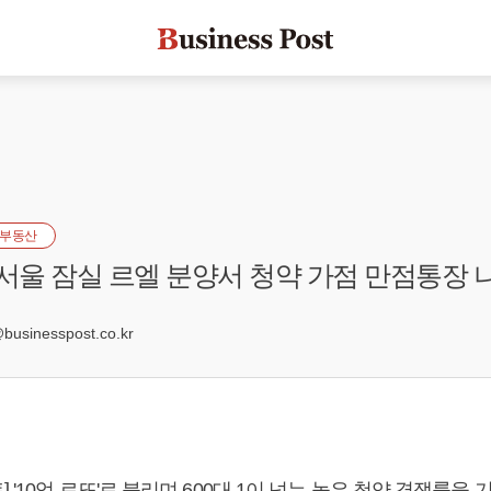
부동산
' 서울 잠실 르엘 분양서 청약 가점 만점통장 
3
usinesspost.co.kr
 '10억 로또'로 불리며 600대 1이 넘는 높은 청약 경쟁률을