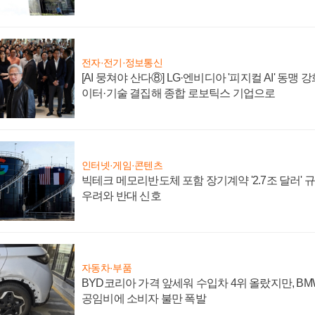
전자·전기·정보통신
[AI 뭉쳐야 산다⑧] LG·엔비디아 '피지컬 AI' 동맹 
이터·기술 결집해 종합 로보틱스 기업으로
인터넷·게임·콘텐츠
빅테크 메모리반도체 포함 장기계약 '2.7조 달러' 규모
우려와 반대 신호
자동차·부품
BYD코리아 가격 앞세워 수입차 4위 올랐지만, B
공임비에 소비자 불만 폭발