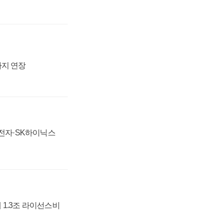
까지 연장
성전자·SK하이닉스
 1.3조 라이선스비