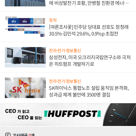
에 비상발전기 호황, 안병철 친환경 에너지
발전전문기업 향한다
정치
[여론조사꽃] 민주당 당대표 선호도 정청래
30.5%·김민석 29.6%, 0.9%p 초접전
전자·전기·정보통신
삼성전자, 미국 오크리지국립연구소와 극저
온 히트펌프 개발하기로
전자·전기·정보통신
SK하이닉스 통합노조 설립 움직임 본격화,
성과급 체계 불만에 3500명 결집
기사댓글
0
개