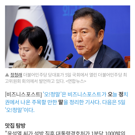
▲
정청래
더불어민주당 당대표가 5일 국회에서 열린 더불어민주당 최
고위원회 회의에서 발언하고 있다. <연합뉴스>
[비즈니스포스트]
'오!정말'은 비즈니스포스트가
오
늘
정
치
권에서 나온 주목할 만한
말
을 정리한 기사다. 다음은 5일
'오!정말'이다.
맛집 탐방
"
윤석열
씨가 석방 직후 대통령경호처가 1분당 1000발의