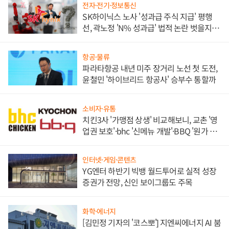
전자·전기·정보통신
SK하이닉스 노사 '성과급 주식 지급' 평행
선, 곽노정 'N% 성과급' 법적 논란 벗을지 주
목
항공·물류
파라타항공 내년 미주 장거리 노선 첫 도전,
윤철민 '하이브리드 항공사' 승부수 통할까
소비자·유통
치킨3사 '가맹점 상생' 비교해보니, 교촌 '영
업권 보호'·bhc '신메뉴 개발'·BBQ '원가 부
담'
인터넷·게임·콘텐츠
YG엔터 하반기 빅뱅 월드투어로 실적 성장
증권가 전망, 신인 보이그룹도 주목
화학·에너지
[김민정 기자의 '코스뽀'] 지엔씨에너지 AI 붐