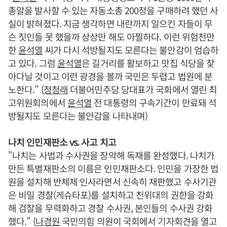
총알을 발사할 수 있는 자동소총 200정을 구매하려 했던 사
실이 밝혀졌다. 지금 생각하면 내란까지 일으킨 자들이 무
슨 짓인들 못 했을까 상상만 해도 아찔하다. 이런 위험천만
한
윤석열
씨가 다시 석방될지도 모른다는 불안감이 엄습하
고 있다. 그럼
윤석열
은 길거리를 활보하고 맛집 식당을 찾
아다닐 것이고 이런 광경을 볼까 국민은 두렵고 법원에 분
노한다." (
정청래
더불어민주당 당대표가 국회에서 열린 최
고위원회의에서
윤석열
전 대통령의 구속기간이 만료돼 석
방될지도 모른다는 불안감을 나타내며)
나치 인민재판소 vs. 사고 치고
"나치는 사법과 수사권을 장악해 독재를 완성했다. 나치가
만든 특별재판소의 이름은 인민재판소다. 인민을 가장한 법
원을 설치해 반체제 인사라면서 신속히 재판했고 수사기관
은 비밀 경찰(게슈타포)를 설치하고 친위대의 권한을 강화
해 검찰을 무력화하고 경찰 수사권, 본인들의 수사권 강화
했다." (
나경원
국민의힘 의원이 국회에서 기자회견을 열고