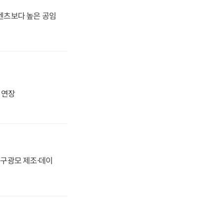
·벤츠보다 높은 공임
지 연장
화, 구광모 제조·데이