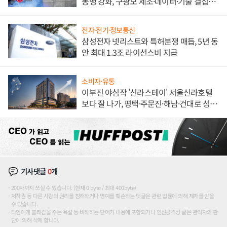
동맹 강화, 구광모 제조·데이터·기술 결집
해 종합 로보틱스 기업으로
전자·전기·정보통신
삼성전자 넷리스트와 특허분쟁 매듭, 5년 동
안 최대 1.3조 라이선스비 지급
소비자·유통
이부진 야심작 '신라스테이' 서울신라호텔
보다 잘 나가, 평택·주문진·해남·건대로 성
장판 더 넓힌다
기사댓글
0
개
200자까지 쓰실 수 있습니다. (현재 0 byte / 최대 400byte)
저작권 등 다른 사람의 권리를 침해하거나 명예를 훼손하는 댓글은 관련 법률에 의해 제재를 받을
수 있습니다.
타인에게 불쾌감을 주는 욕설 등 비하하는 단어가 내용에 포함되거나 인신공격성 글은 관리자의 판
단에 의해 삭제 합니다.