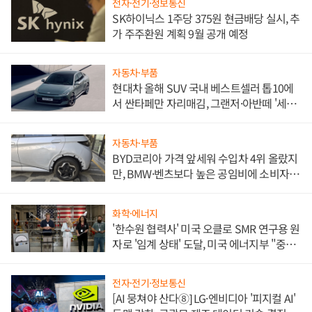
전자·전기·정보통신
SK하이닉스 1주당 375원 현금배당 실시, 추
가 주주환원 계획 9월 공개 예정
자동차·부품
현대차 올해 SUV 국내 베스트셀러 톱10에
서 싼타페만 자리매김, 그랜저·아반떼 '세단
쌍끌이'로 내수 방어
자동차·부품
BYD코리아 가격 앞세워 수입차 4위 올랐지
만, BMW·벤츠보다 높은 공임비에 소비자
불만 폭발
화학·에너지
'한수원 협력사' 미국 오클로 SMR 연구용 원
자로 '임계 상태' 도달, 미국 에너지부 "중요
한 이정표"
전자·전기·정보통신
[AI 뭉쳐야 산다⑧] LG·엔비디아 '피지컬 AI'