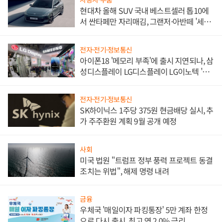
현대차 올해 SUV 국내 베스트셀러 톱10에
서 싼타페만 자리매김, 그랜저·아반떼 '세단
쌍끌이'로 내수 방어
전자·전기·정보통신
아이폰18 '메모리 부족'에 출시 지연되나, 삼
성디스플레이 LG디스플레이 LG이노텍 '탈
애플' 수익 다각화 속도
전자·전기·정보통신
SK하이닉스 1주당 375원 현금배당 실시, 추
가 주주환원 계획 9월 공개 예정
사회
미국 법원 "트럼프 정부 풍력 프로젝트 동결
조치는 위법", 해제 명령 내려
금융
우체국 '매일이자 파킹통장' 5만 계좌 한정
으로 다시 출시, 최고 연 2.0% 금리