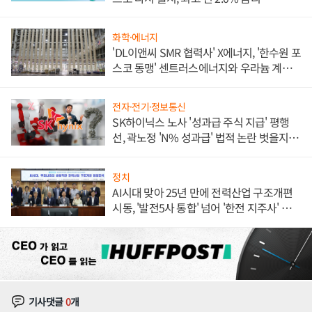
화학·에너지
'DL이앤씨 SMR 협력사' X에너지, '한수원 포
스코 동맹' 센트러스에너지와 우라늄 계약
체결
전자·전기·정보통신
SK하이닉스 노사 '성과급 주식 지급' 평행
선, 곽노정 'N% 성과급' 법적 논란 벗을지 주
목
정치
AI시대 맞아 25년 만에 전력산업 구조개편
시동, '발전5사 통합' 넘어 '한전 지주사' 재편
론도
기사댓글
0
개