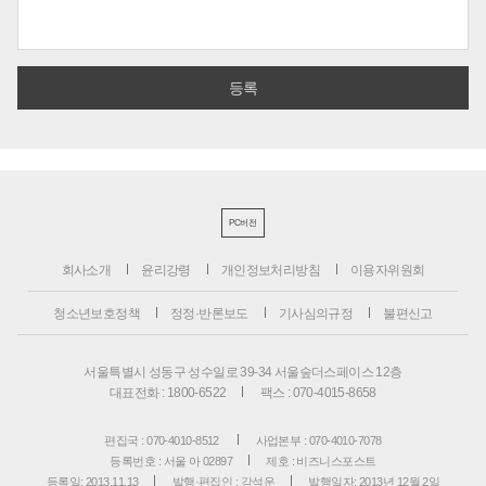
PC버전
회사소개
윤리강령
개인정보처리방침
이용자위원회
청소년보호정책
정정·반론보도
기사심의규정
불편신고
서울특별시 성동구 성수일로 39-34 서울숲더스페이스 12층
대표전화 : 1800-6522
팩스 : 070-4015-8658
편집국 : 070-4010-8512
사업본부 : 070-4010-7078
등록번호 : 서울 아 02897
제호 : 비즈니스포스트
등록일: 2013.11.13
발행·편집인 : 강석운
발행일자: 2013년 12월 2일