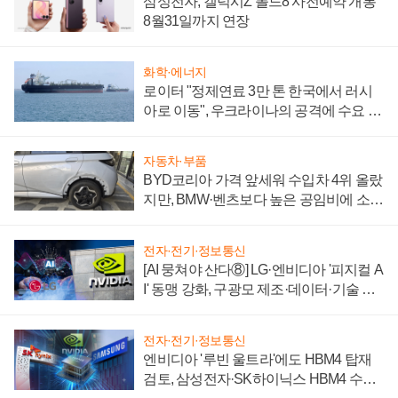
삼성전자, 갤럭시Z 폴드8 사전예약 개통
8월31일까지 연장
화학·에너지
로이터 "정제연료 3만 톤 한국에서 러시
아로 이동", 우크라이나의 공격에 수요 늘
어
자동차·부품
BYD코리아 가격 앞세워 수입차 4위 올랐
지만, BMW·벤츠보다 높은 공임비에 소비
자 불만 폭발
전자·전기·정보통신
[AI 뭉쳐야 산다⑧] LG·엔비디아 '피지컬 A
I' 동맹 강화, 구광모 제조·데이터·기술 결
집해 종합 로보틱스 기업으로
전자·전기·정보통신
엔비디아 '루빈 울트라'에도 HBM4 탑재
검토, 삼성전자·SK하이닉스 HBM4 수율