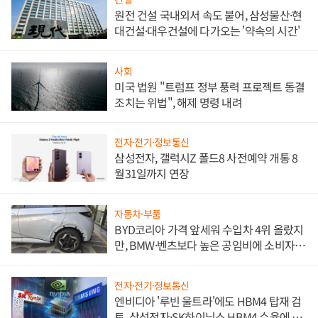
원전 건설 국내외서 속도 붙어, 삼성물산·현
대건설·대우건설에 다가오는 '약속의 시간'
사회
미국 법원 "트럼프 정부 풍력 프로젝트 동결
조치는 위법", 해제 명령 내려
전자·전기·정보통신
삼성전자, 갤럭시Z 폴드8 사전예약 개통 8
월31일까지 연장
자동차·부품
BYD코리아 가격 앞세워 수입차 4위 올랐지
만, BMW·벤츠보다 높은 공임비에 소비자
불만 폭발
전자·전기·정보통신
엔비디아 '루빈 울트라'에도 HBM4 탑재 검
토, 삼성전자·SK하이닉스 HBM4 수율에 주