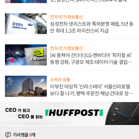
도권 갈린다
전자·전기·정보통신
삼성전자 넷리스트와 특허분쟁 매듭, 5년 동
안 최대 1.3조 라이선스비 지급
전자·전기·정보통신
[AI 뭉쳐야 산다⑧] LG·엔비디아 '피지컬 AI'
동맹 강화, 구광모 제조·데이터·기술 결집
해 종합 로보틱스 기업으로
소비자·유통
이부진 야심작 '신라스테이' 서울신라호텔
보다 잘 나가, 평택·주문진·해남·건대로 성
장판 더 넓힌다
기사댓글
0
개