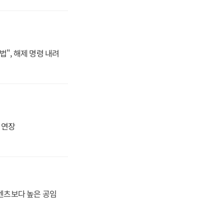
법", 해제 명령 내려
지 연장
·벤츠보다 높은 공임