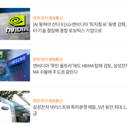
전자·전기·정보통신
[AI 뭉쳐야 산다⑧] LG·엔비디아 '피지컬 AI' 동맹 강
터·기술 결집해 종합 로보틱스 기업으로
전자·전기·정보통신
엔비디아 '루빈 울트라'에도 HBM4 탑재 검토, 삼성전
M4 수율에 주도권 갈린다
전자·전기·정보통신
삼성전자 넷리스트와 특허분쟁 매듭, 5년 동안 최대 1
급