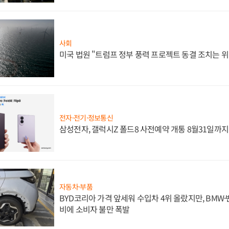
사회
미국 법원 "트럼프 정부 풍력 프로젝트 동결 조치는 위
전자·전기·정보통신
삼성전자, 갤럭시Z 폴드8 사전예약 개통 8월31일까
자동차·부품
BYD코리아 가격 앞세워 수입차 4위 올랐지만, BMW
비에 소비자 불만 폭발