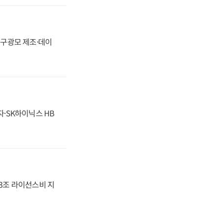
화, 구광모 제조·데이
자·SK하이닉스 HB
.3조 라이선스비 지