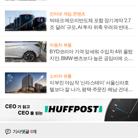
집해 종합 로보틱스 기업으로
인터넷·게임·콘텐츠
빅테크 메모리반도체 포함 장기계약 '2.7
조 달러' 규모, AI 투자 위축 우려와 반대
신호
자동차·부품
BYD코리아 가격 앞세워 수입차 4위 올랐
지만, BMW·벤츠보다 높은 공임비에 소비
자 불만 폭발
소비자·유통
이부진 야심작 '신라스테이' 서울신라호
텔보다 잘 나가, 평택·주문진·해남·건대로
성장판 더 넓힌다
기사댓글
0
개