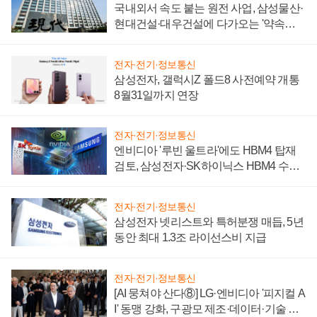
국내외서 속도 붙는 원전 사업, 삼성물산·
현대건설·대우건설에 다가오는 '약속의
시간'
전자·전기·정보통신
삼성전자, 갤럭시Z 폴드8 사전예약 개통
8월31일까지 연장
전자·전기·정보통신
엔비디아 '루빈 울트라'에도 HBM4 탑재
검토, 삼성전자·SK하이닉스 HBM4 수율
에 주도권 갈린다
전자·전기·정보통신
삼성전자 넷리스트와 특허분쟁 매듭, 5년
동안 최대 1.3조 라이선스비 지급
전자·전기·정보통신
[AI 뭉쳐야 산다⑧] LG·엔비디아 '피지컬 A
I' 동맹 강화, 구광모 제조·데이터·기술 결