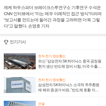
제케 하우스파더 브레이크스루연구소 기후연구 수석은
CNN 인터뷰에서 "이는 매우 이례적인 접근 방식"이라며
"보고서를 만드는데 들어간 과정을 고려하면 더욱 그렇
다"고 말했다. 손영호 기자
인기기사
전자·전기·정보통신
외신 "삼성전자 SK하이닉스 중국 공장용
현지 생산 반도체 장비 시험, 미국 수출통
제 대비"
전자·전기·정보통신
삼성전자 SK하이닉스 소극적 주주환원
에 해외 증권가 비판, "반도체 호황 지속
성 의문"
건설