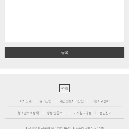
PC버전
회사소개
윤리강령
개인정보처리방침
이용자위원회
청소년보호정책
정정·반론보도
기사심의규정
불편신고
서울특별시 성동구 성수일로 39-34 서울숲더스페이스 12층