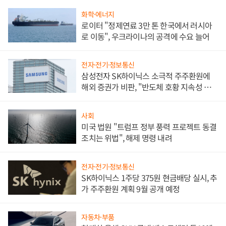
화학·에너지
로이터 "정제연료 3만 톤 한국에서 러시아
로 이동", 우크라이나의 공격에 수요 늘어
전자·전기·정보통신
삼성전자 SK하이닉스 소극적 주주환원에
해외 증권가 비판, "반도체 호황 지속성 의
문"
사회
미국 법원 "트럼프 정부 풍력 프로젝트 동결
조치는 위법", 해제 명령 내려
전자·전기·정보통신
SK하이닉스 1주당 375원 현금배당 실시, 추
가 주주환원 계획 9월 공개 예정
자동차·부품