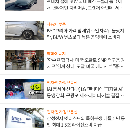
현대차 올해 SUV 국내 베스트셀러 톱10에
서 싼타페만 자리매김, 그랜저·아반떼 '세단
쌍끌이'로 내수 방어
자동차·부품
BYD코리아 가격 앞세워 수입차 4위 올랐지
만, BMW·벤츠보다 높은 공임비에 소비자
불만 폭발
화학·에너지
'한수원 협력사' 미국 오클로 SMR 연구용 원
자로 '임계 상태' 도달, 미국 에너지부 "중요
한 이정표"
전자·전기·정보통신
[AI 뭉쳐야 산다⑧] LG·엔비디아 '피지컬 AI'
동맹 강화, 구광모 제조·데이터·기술 결집
해 종합 로보틱스 기업으로
전자·전기·정보통신
삼성전자 넷리스트와 특허분쟁 매듭, 5년 동
안 최대 1.3조 라이선스비 지급