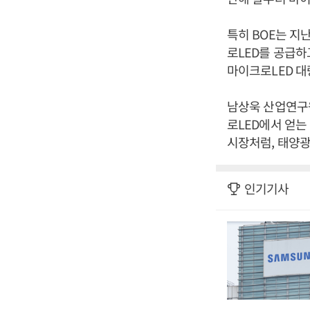
특히 BOE는 지
로LED를 공급하
마이크로LED 대
남상욱 산업연구원
로LED에서 얻는
시장처럼, 태양광
인기기사