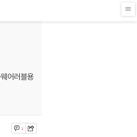
R·웨어러블용
1