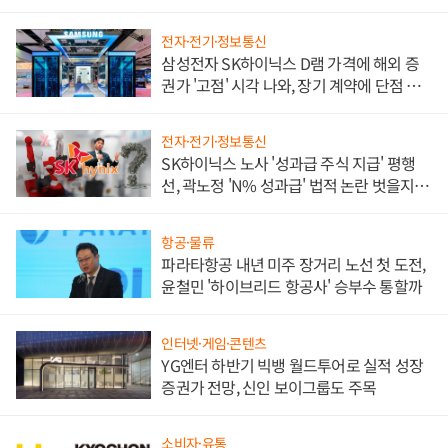
전자·전기·정보통신
삼성전자 SK하이닉스 D램 가격에 해외 증
권가 '고점' 시각 나와, 장기 계약에 단점 부
각
전자·전기·정보통신
SK하이닉스 노사 '성과급 주식 지급' 평행
선, 곽노정 'N% 성과급' 법적 논란 벗을지 주
목
항공·물류
파라타항공 내년 미주 장거리 노선 첫 도전,
윤철민 '하이브리드 항공사' 승부수 통할까
인터넷·게임·콘텐츠
YG엔터 하반기 빅뱅 월드투어로 실적 성장
증권가 전망, 신인 보이그룹도 주목
소비자·유통