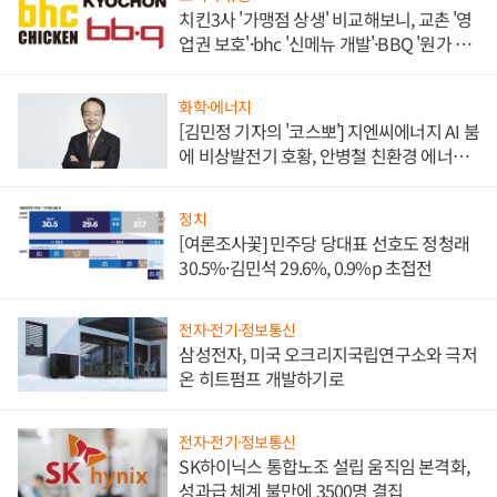
치킨3사 '가맹점 상생' 비교해보니, 교촌 '영
업권 보호'·bhc '신메뉴 개발'·BBQ '원가 부
담'
화학·에너지
[김민정 기자의 '코스뽀'] 지엔씨에너지 AI 붐
에 비상발전기 호황, 안병철 친환경 에너지
발전전문기업 향한다
정치
[여론조사꽃] 민주당 당대표 선호도 정청래
30.5%·김민석 29.6%, 0.9%p 초접전
전자·전기·정보통신
삼성전자, 미국 오크리지국립연구소와 극저
온 히트펌프 개발하기로
전자·전기·정보통신
SK하이닉스 통합노조 설립 움직임 본격화,
성과급 체계 불만에 3500명 결집