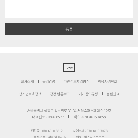
PC버전
회사소개
윤리강령
개인정보처리방침
이용자위원회
청소년보호정책
정정·반론보도
기사심의규정
불편신고
서울특별시 성동구 성수일로 39-34 서울숲더스페이스 12층
대표전화 : 1800-6522
팩스 : 070-4015-8658
편집국 : 070-4010-8512
사업본부 : 070-4010-7078
등록번호 : 서울 아 02897
제호 : 비즈니스포스트