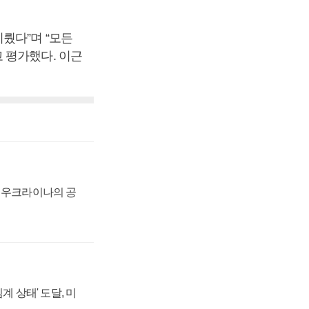
뤘다”며 “모든
 평가했다. 이근
, 우크라이나의 공
계 상태' 도달, 미