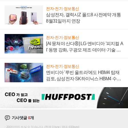
전자·전기·정보통신
삼성전자, 갤럭시Z 폴드8 사전예약 개통
8월31일까지 연장
전자·전기·정보통신
[AI 뭉쳐야 산다⑧] LG·엔비디아 '피지컬 A
I' 동맹 강화, 구광모 제조·데이터·기술 결
집해 종합 로보틱스 기업으로
전자·전기·정보통신
엔비디아 '루빈 울트라'에도 HBM4 탑재
검토, 삼성전자·SK하이닉스 HBM4 수율
에 주도권 갈린다
기사댓글
0
개
200자까지 쓰실 수 있습니다. (현재 0 byte / 최대 400byte)