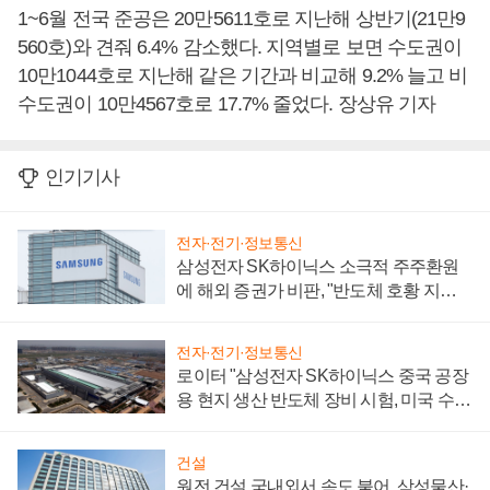
1~6월 전국 준공은 20만5611호로 지난해 상반기(21만9
560호)와 견줘 6.4% 감소했다. 지역별로 보면 수도권이
10만1044호로 지난해 같은 기간과 비교해 9.2% 늘고 비
수도권이 10만4567호로 17.7% 줄었다. 장상유 기자
인기기사
전자·전기·정보통신
삼성전자 SK하이닉스 소극적 주주환원
에 해외 증권가 비판, "반도체 호황 지속
성 의문"
전자·전기·정보통신
로이터 "삼성전자 SK하이닉스 중국 공장
용 현지 생산 반도체 장비 시험, 미국 수출
통제 대비"
건설
원전 건설 국내외서 속도 붙어, 삼성물산·