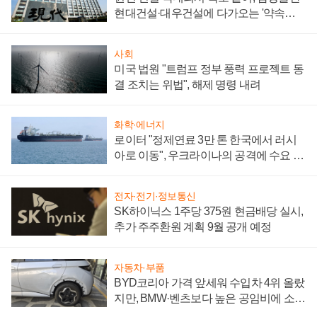
현대건설·대우건설에 다가오는 '약속의
시간'
사회
미국 법원 "트럼프 정부 풍력 프로젝트 동
결 조치는 위법", 해제 명령 내려
화학·에너지
로이터 "정제연료 3만 톤 한국에서 러시
아로 이동", 우크라이나의 공격에 수요 늘
어
전자·전기·정보통신
SK하이닉스 1주당 375원 현금배당 실시,
추가 주주환원 계획 9월 공개 예정
자동차·부품
BYD코리아 가격 앞세워 수입차 4위 올랐
지만, BMW·벤츠보다 높은 공임비에 소비
자 불만 폭발