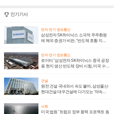
인기기사
전자·전기·정보통신
삼성전자 SK하이닉스 소극적 주주환원
에 해외 증권가 비판, "반도체 호황 지속
성 의문"
전자·전기·정보통신
로이터 "삼성전자 SK하이닉스 중국 공장
용 현지 생산 반도체 장비 시험, 미국 수출
통제 대비"
건설
원전 건설 국내외서 속도 붙어, 삼성물산·
현대건설·대우건설에 다가오는 '약속의
시간'
사회
미국 법원 "트럼프 정부 풍력 프로젝트 동