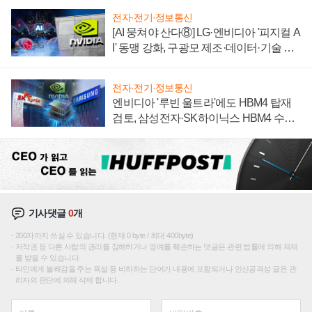
전자·전기·정보통신
[AI 뭉쳐야 산다⑧] LG·엔비디아 '피지컬 A
I' 동맹 강화, 구광모 제조·데이터·기술 결
집해 종합 로보틱스 기업으로
전자·전기·정보통신
엔비디아 '루빈 울트라'에도 HBM4 탑재
검토, 삼성전자·SK하이닉스 HBM4 수율
에 주도권 갈린다
기사댓글
0
개
200자까지 쓰실 수 있습니다. (현재 0 byte / 최대 400byte)
저작권 등 다른 사람의 권리를 침해하거나 명예를 훼손하는 댓글은 관련 법률에 의해 제재
를 받을 수 있습니다.
타인에게 불쾌감을 주는 욕설 등 비하하는 단어가 내용에 포함되거나 인신공격성 글은 관
리자의 판단에 의해 삭제 합니다.