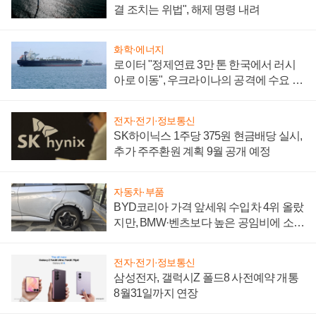
결 조치는 위법", 해제 명령 내려
화학·에너지
로이터 "정제연료 3만 톤 한국에서 러시
아로 이동", 우크라이나의 공격에 수요 늘
어
전자·전기·정보통신
SK하이닉스 1주당 375원 현금배당 실시,
추가 주주환원 계획 9월 공개 예정
자동차·부품
BYD코리아 가격 앞세워 수입차 4위 올랐
지만, BMW·벤츠보다 높은 공임비에 소비
자 불만 폭발
전자·전기·정보통신
삼성전자, 갤럭시Z 폴드8 사전예약 개통
8월31일까지 연장