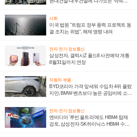
현대건설·대우건설에 다가오는 '약속의
시간'
사회
미국 법원 "트럼프 정부 풍력 프로젝트 동
결 조치는 위법", 해제 명령 내려
전자·전기·정보통신
삼성전자, 갤럭시Z 폴드8 사전예약 개통
8월31일까지 연장
자동차·부품
BYD코리아 가격 앞세워 수입차 4위 올랐
지만, BMW·벤츠보다 높은 공임비에 소비
자 불만 폭발
전자·전기·정보통신
엔비디아 '루빈 울트라'에도 HBM4 탑재
검토, 삼성전자·SK하이닉스 HBM4 수율
에 주도권 갈린다