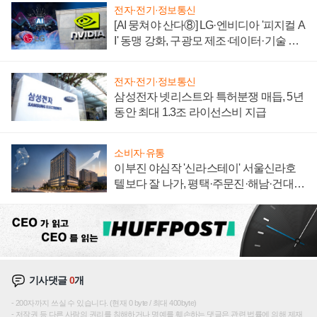
전자·전기·정보통신
[AI 뭉쳐야 산다⑧] LG·엔비디아 '피지컬 A
I' 동맹 강화, 구광모 제조·데이터·기술 결
집해 종합 로보틱스 기업으로
전자·전기·정보통신
삼성전자 넷리스트와 특허분쟁 매듭, 5년
동안 최대 1.3조 라이선스비 지급
소비자·유통
이부진 야심작 '신라스테이' 서울신라호
텔보다 잘 나가, 평택·주문진·해남·건대로
성장판 더 넓힌다
기사댓글
0
개
200자까지 쓰실 수 있습니다. (현재 0 byte / 최대 400byte)
저작권 등 다른 사람의 권리를 침해하거나 명예를 훼손하는 댓글은 관련 법률에 의해 제재