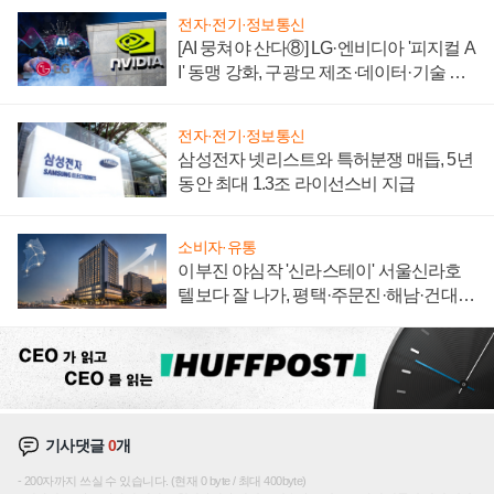
전자·전기·정보통신
[AI 뭉쳐야 산다⑧] LG·엔비디아 '피지컬 A
I' 동맹 강화, 구광모 제조·데이터·기술 결
집해 종합 로보틱스 기업으로
전자·전기·정보통신
삼성전자 넷리스트와 특허분쟁 매듭, 5년
동안 최대 1.3조 라이선스비 지급
소비자·유통
이부진 야심작 '신라스테이' 서울신라호
텔보다 잘 나가, 평택·주문진·해남·건대로
성장판 더 넓힌다
기사댓글
0
개
200자까지 쓰실 수 있습니다. (현재 0 byte / 최대 400byte)