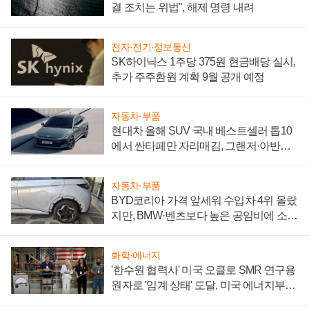
결 조치는 위법", 해제 명령 내려
전자·전기·정보통신
SK하이닉스 1주당 375원 현금배당 실시,
추가 주주환원 계획 9월 공개 예정
자동차·부품
현대차 올해 SUV 국내 베스트셀러 톱10
에서 싼타페만 자리매김, 그랜저·아반떼
'세단 쌍끌이'로 내수 방어
자동차·부품
BYD코리아 가격 앞세워 수입차 4위 올랐
지만, BMW·벤츠보다 높은 공임비에 소비
자 불만 폭발
화학·에너지
'한수원 협력사' 미국 오클로 SMR 연구용
원자로 '임계 상태' 도달, 미국 에너지부
"중요한 이정표"