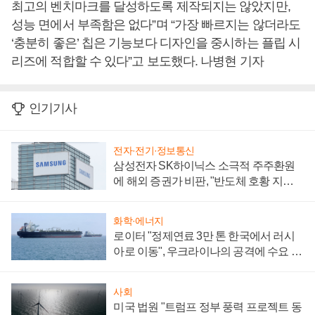
최고의 벤치마크를 달성하도록 제작되지는 않았지만,
성능 면에서 부족함은 없다”며 “가장 빠르지는 않더라도
‘충분히 좋은’ 칩은 기능보다 디자인을 중시하는 플립 시
리즈에 적합할 수 있다”고 보도했다. 나병현 기자
인기기사
전자·전기·정보통신
삼성전자 SK하이닉스 소극적 주주환원
에 해외 증권가 비판, "반도체 호황 지속
성 의문"
화학·에너지
로이터 "정제연료 3만 톤 한국에서 러시
아로 이동", 우크라이나의 공격에 수요 늘
어
사회
미국 법원 "트럼프 정부 풍력 프로젝트 동