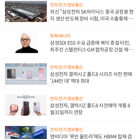
전자·전기·정보통신
외신 "삼성전자 SK하이닉스 중국 공장용 현
지 생산 반도체 장비 시험, 미국 수출통제 대
비"
화학·에너지
삼성SDI ESS 수요 급증에 북미 증설 타진,
최주선 스텔란티스·GM 합작공장 건설 재추
진하나
전자·전기·정보통신
삼성전자 갤럭시 Z 폴드8 시리즈 사전 판매
'144만 대' 역대 최대
전자·전기·정보통신
삼성전자, 갤럭시Z 폴드8 사전예약 개통 8
월31일까지 연장
전자·전기·정보통신
엔비디아 '루빈 울트라'에도 HBM4 탑재 검