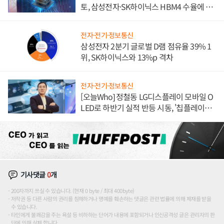
토, 삼성전자·SK하이닉스 HBM4 수율에 주
도권 갈린다
전자·전기·정보통신
삼성전자 2분기 글로벌 D램 점유율 39% 1
위, SK하이닉스와 13%p 격차
전자·전기·정보통신
[오늘Who] 정철동 LG디스플레이 모바일 O
LED로 하반기 실적 반등 시동, '칩플레이
션'에 가격 인하 압박은 부담
기사댓글
0
개
200자까지 쓰실 수 있습니다. (현재 0 byte / 최대 400byte)
저작권 등 다른 사람의 권리를 침해하거나 명예를 훼손하는 댓글은 관련 법률에 의해 제재를 받을
수 있습니다.
타인에게 불쾌감을 주는 욕설 등 비하하는 단어가 내용에 포함되거나 인신공격성 글은 관리자의 판
단에 의해 삭제 합니다.