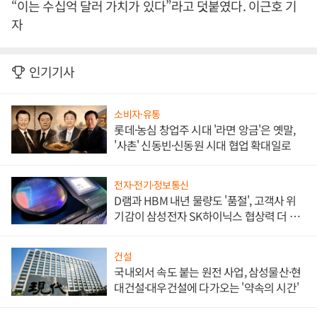
“이는 수십억 달러 가치가 있다”라고 덧붙였다. 이근호 기
자
인기기사
소비자·유통
롯데·농심 창업주 시대 '라면 앙금'은 옛말,
'사촌' 신동빈·신동원 시대 협업 확대일로
전자·전기·정보통신
D램과 HBM 내년 물량도 '품절', 고객사 위
기감이 삼성전자 SK하이닉스 협상력 더 키
워
건설
국내외서 속도 붙는 원전 사업, 삼성물산·현
대건설·대우건설에 다가오는 '약속의 시간'