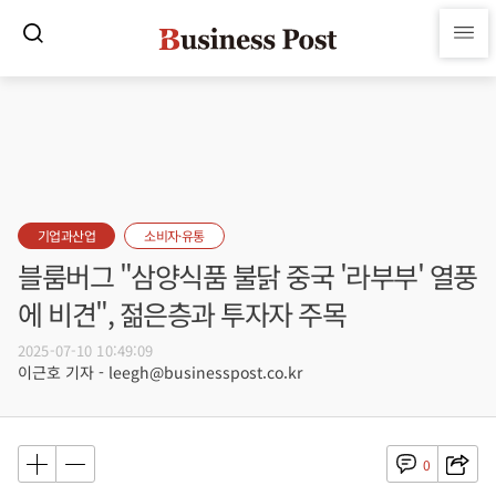
기업과산업
소비자·유통
블룸버그 "삼양식품 불닭 중국 '라부부' 열풍
에 비견", 젊은층과 투자자 주목
2025-07-10 10:49:09
이근호 기자 - leegh@businesspost.co.kr
0