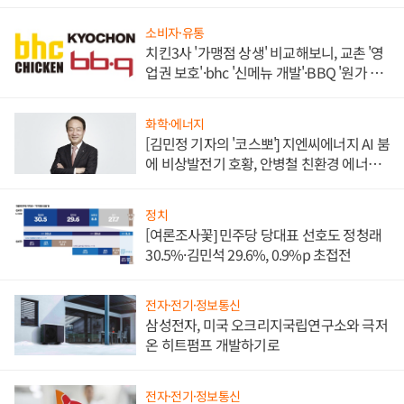
소비자·유통
치킨3사 '가맹점 상생' 비교해보니, 교촌 '영
업권 보호'·bhc '신메뉴 개발'·BBQ '원가 부
담'
화학·에너지
[김민정 기자의 '코스뽀'] 지엔씨에너지 AI 붐
에 비상발전기 호황, 안병철 친환경 에너지
발전전문기업 향한다
정치
[여론조사꽃] 민주당 당대표 선호도 정청래
30.5%·김민석 29.6%, 0.9%p 초접전
전자·전기·정보통신
삼성전자, 미국 오크리지국립연구소와 극저
온 히트펌프 개발하기로
전자·전기·정보통신