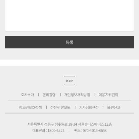
PC버전
회사소개
윤리강령
개인정보처리방침
이용자위원회
청소년보호정책
정정·반론보도
기사심의규정
불편신고
서울특별시 성동구 성수일로 39-34 서울숲더스페이스 12층
대표전화 : 1800-6522
팩스 : 070-4015-8658