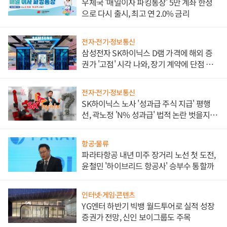
우체국 '매일이자 파킹통장' 5만 계좌 한정
으로 다시 출시, 최고 연 2.0% 금리
전자·전기·정보통신
삼성전자 SK하이닉스 D램 가격에 해외 증
권가 '고점' 시각 나와, 장기 계약에 단점 부
각
전자·전기·정보통신
SK하이닉스 노사 '성과급 주식 지급' 평행
선, 곽노정 'N% 성과급' 법적 논란 벗을지 주
목
항공·물류
파라타항공 내년 미주 장거리 노선 첫 도전,
윤철민 '하이브리드 항공사' 승부수 통할까
인터넷·게임·콘텐츠
YG엔터 하반기 빅뱅 월드투어로 실적 성장
증권가 전망, 신인 보이그룹도 주목