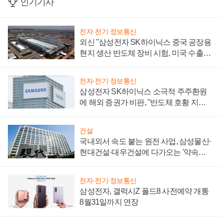
인기기사
전자·전기·정보통신
외신 "삼성전자 SK하이닉스 중국 공장용
현지 생산 반도체 장비 시험, 미국 수출통
제 대비"
전자·전기·정보통신
삼성전자 SK하이닉스 소극적 주주환원
에 해외 증권가 비판, "반도체 호황 지속
성 의문"
건설
국내외서 속도 붙는 원전 사업, 삼성물산·
현대건설·대우건설에 다가오는 '약속의
시간'
전자·전기·정보통신
삼성전자, 갤럭시Z 폴드8 사전예약 개통
8월31일까지 연장