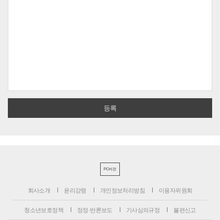
PC버전
회사소개
윤리강령
개인정보처리방침
이용자위원회
청소년보호정책
정정·반론보도
기사심의규정
불편신고