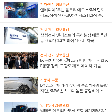
전자·전기·정보통신
엔비디아 '루빈 울트라'에도 HBM4 탑재
검토, 삼성전자·SK하이닉스 HBM4 수율
에 주도권 갈린다
전자·전기·정보통신
삼성전자 넷리스트와 특허분쟁 매듭, 5년
동안 최대 1.3조 라이선스비 지급
전자·전기·정보통신
[AI 뭉쳐야 산다⑧] LG·엔비디아 '피지컬 A
I' 동맹 강화, 구광모 제조·데이터·기술 결
집해 종합 로보틱스 기업으로
자동차·부품
BYD코리아 가격 앞세워 수입차 4위 올랐
지만, BMW·벤츠보다 높은 공임비에 소비
자 불만 폭발
인터넷·게임·콘텐츠
빅테크 메모리반도체 포함 장기계약 '2.7