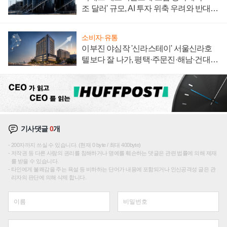
조 달러' 규모, AI 투자 위축 우려와 반대
신호
소비자·유통
이부진 야심작 '신라스테이' 서울신라호
텔보다 잘 나가, 평택·주문진·해남·건대로
성장판 더 넓힌다
기사댓글
0
개
200자까지 쓰실 수 있습니다. (현재 0 byte / 최대 400byte)
저작권 등 다른 사람의 권리를 침해하거나 명예를 훼손하는 댓글은 관련 법률에 의해 제재
를 받을 수 있습니다.
타인에게 불쾌감을 주는 욕설 등 비하하는 단어가 내용에 포함되거나 인신공격성 글은 관
리자의 판단에 의해 삭제 합니다.