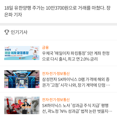
18일 유한양행 주가는 10만3700원으로 거래를 마쳤다. 장
은파 기자
인기기사
금융
우체국 '매일이자 파킹통장' 5만 계좌 한정
으로 다시 출시, 최고 연 2.0% 금리
전자·전기·정보통신
삼성전자 SK하이닉스 D램 가격에 해외 증
권가 '고점' 시각 나와, 장기 계약에 단점 부
각
전자·전기·정보통신
SK하이닉스 노사 '성과급 주식 지급' 평행
선, 곽노정 'N% 성과급' 법적 논란 벗을지 주
목