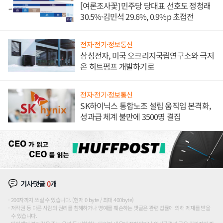
[여론조사꽃] 민주당 당대표 선호도 정청래
30.5%·김민석 29.6%, 0.9%p 초접전
전자·전기·정보통신
삼성전자, 미국 오크리지국립연구소와 극저
온 히트펌프 개발하기로
전자·전기·정보통신
SK하이닉스 통합노조 설립 움직임 본격화,
성과급 체계 불만에 3500명 결집
기사댓글
0
개
200자까지 쓰실 수 있습니다. (현재 0 byte / 최대 400byte)
저작권 등 다른 사람의 권리를 침해하거나 명예를 훼손하는 댓글은 관련 법률에 의해 제재를 받을
수 있습니다.