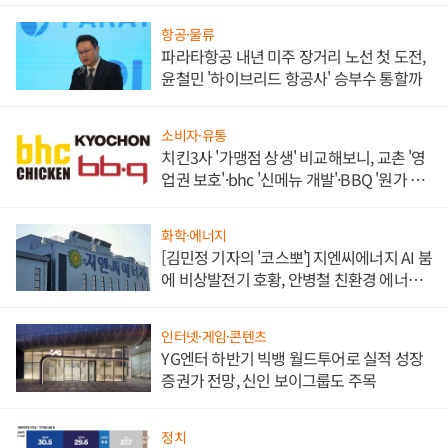
항공·물류
파라타항공 내년 미주 장거리 노선 첫 도전,
윤철민 '하이브리드 항공사' 승부수 통할까
소비자·유통
치킨3사 '가맹점 상생' 비교해보니, 교촌 '영
업권 보호'·bhc '신메뉴 개발'·BBQ '원가 부
담'
화학·에너지
[김민정 기자의 '코스뽀'] 지엔씨에너지 AI 붐
에 비상발전기 호황, 안병철 친환경 에너지
발전전문기업 향한다
인터넷·게임·콘텐츠
YG엔터 하반기 빅뱅 월드투어로 실적 성장
증권가 전망, 신인 보이그룹도 주목
정치