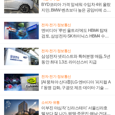
BYD코리아 가격 앞세워 수입차 4위 올랐
지만, BMW·벤츠보다 높은 공임비에 소비
자 불만 폭발
전자·전기·정보통신
엔비디아 '루빈 울트라'에도 HBM4 탑재
검토, 삼성전자·SK하이닉스 HBM4 수율
에 주도권 갈린다
전자·전기·정보통신
삼성전자 넷리스트와 특허분쟁 매듭, 5년
동안 최대 1.3조 라이선스비 지급
전자·전기·정보통신
[AI 뭉쳐야 산다⑧] LG·엔비디아 '피지컬 A
I' 동맹 강화, 구광모 제조·데이터·기술 결
집해 종합 로보틱스 기업으로
소비자·유통
이부진 야심작 '신라스테이' 서울신라호
텔보다 잘 나가, 평택·주문진·해남·건대로