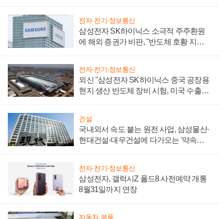
전자·전기·정보통신
삼성전자 SK하이닉스 소극적 주주환원
에 해외 증권가 비판, "반도체 호황 지속
성 의문"
전자·전기·정보통신
외신 "삼성전자 SK하이닉스 중국 공장용
현지 생산 반도체 장비 시험, 미국 수출통
제 대비"
건설
국내외서 속도 붙는 원전 사업, 삼성물산·
현대건설·대우건설에 다가오는 '약속의
시간'
전자·전기·정보통신
삼성전자, 갤럭시Z 폴드8 사전예약 개통
8월31일까지 연장
자동차·부품