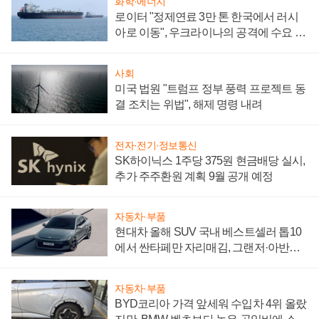
화학·에너지
로이터 "정제연료 3만 톤 한국에서 러시
아로 이동", 우크라이나의 공격에 수요 늘
어
사회
미국 법원 "트럼프 정부 풍력 프로젝트 동
결 조치는 위법", 해제 명령 내려
전자·전기·정보통신
SK하이닉스 1주당 375원 현금배당 실시,
추가 주주환원 계획 9월 공개 예정
자동차·부품
현대차 올해 SUV 국내 베스트셀러 톱10
에서 싼타페만 자리매김, 그랜저·아반떼
'세단 쌍끌이'로 내수 방어
자동차·부품
BYD코리아 가격 앞세워 수입차 4위 올랐