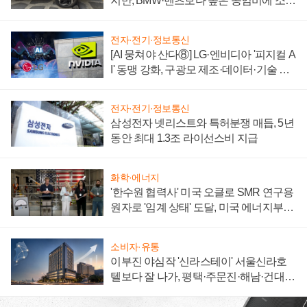
지만, BMW·벤츠보다 높은 공임비에 소비
자 불만 폭발
전자·전기·정보통신
[AI 뭉쳐야 산다⑧] LG·엔비디아 '피지컬 A
I' 동맹 강화, 구광모 제조·데이터·기술 결
집해 종합 로보틱스 기업으로
전자·전기·정보통신
삼성전자 넷리스트와 특허분쟁 매듭, 5년
동안 최대 1.3조 라이선스비 지급
화학·에너지
'한수원 협력사' 미국 오클로 SMR 연구용
원자로 '임계 상태' 도달, 미국 에너지부
"중요한 이정표"
소비자·유통
이부진 야심작 '신라스테이' 서울신라호
텔보다 잘 나가, 평택·주문진·해남·건대로
성장판 더 넓힌다