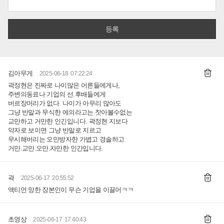
김아무게
2025-06-18 07:22:24
곽정현은 진짜로 나이많은 어른들에게나,
주변의동료나 기업의 선.후배들에게
버르장머리가 없다. 나이가 아무리 많아도
그냥 반말과 무식한 에의라고는 찻아볼수없는
교만하고 거만한 인긴입니다. 곽정현 지보다
약자로 보이면 그냥 반말로 지르고
무시해버리는 오만방자한 가볍고 경솔하고
거만.교만.오만.자만한 인간입니다.
곽
2025-06-17 20:55:52
액티언 망한 장본인이 무슨 기업을 이끌어ㅋㅋ
초영상
2025-06-17 17:40:43