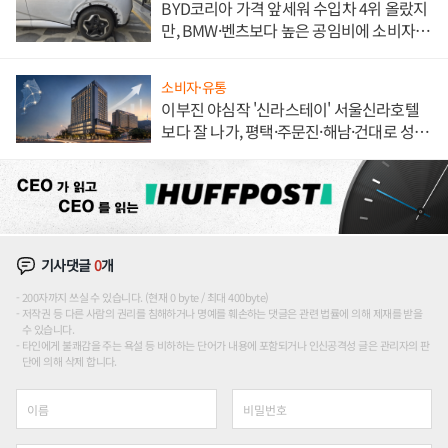
BYD코리아 가격 앞세워 수입차 4위 올랐지
만, BMW·벤츠보다 높은 공임비에 소비자
불만 폭발
소비자·유통
이부진 야심작 '신라스테이' 서울신라호텔
보다 잘 나가, 평택·주문진·해남·건대로 성
장판 더 넓힌다
기사댓글
0
개
200자까지 쓰실 수 있습니다. (현재 0 byte / 최대 400byte)
저작권 등 다른 사람의 권리를 침해하거나 명예를 훼손하는 댓글은 관련 법률에 의해 제재를 받을
수 있습니다.
타인에게 불쾌감을 주는 욕설 등 비하하는 단어가 내용에 포함되거나 인신공격성 글은 관리자의 판
단에 의해 삭제 합니다.