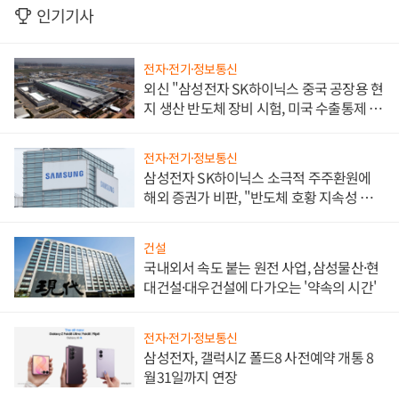
인기기사
전자·전기·정보통신
외신 "삼성전자 SK하이닉스 중국 공장용 현
지 생산 반도체 장비 시험, 미국 수출통제 대
비"
전자·전기·정보통신
삼성전자 SK하이닉스 소극적 주주환원에
해외 증권가 비판, "반도체 호황 지속성 의
문"
건설
국내외서 속도 붙는 원전 사업, 삼성물산·현
대건설·대우건설에 다가오는 '약속의 시간'
전자·전기·정보통신
삼성전자, 갤럭시Z 폴드8 사전예약 개통 8
월31일까지 연장