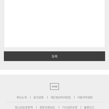
PC버전
회사소개
윤리강령
개인정보처리방침
이용자위원회
청소년보호정책
정정·반론보도
기사심의규정
불편신고