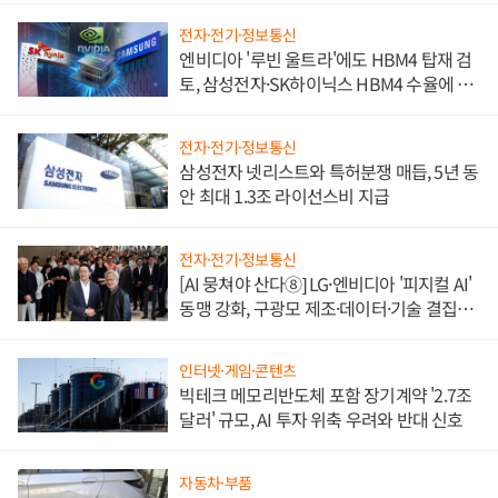
전자·전기·정보통신
엔비디아 '루빈 울트라'에도 HBM4 탑재 검
토, 삼성전자·SK하이닉스 HBM4 수율에 주
도권 갈린다
전자·전기·정보통신
삼성전자 넷리스트와 특허분쟁 매듭, 5년 동
안 최대 1.3조 라이선스비 지급
전자·전기·정보통신
[AI 뭉쳐야 산다⑧] LG·엔비디아 '피지컬 AI'
동맹 강화, 구광모 제조·데이터·기술 결집
해 종합 로보틱스 기업으로
인터넷·게임·콘텐츠
빅테크 메모리반도체 포함 장기계약 '2.7조
달러' 규모, AI 투자 위축 우려와 반대 신호
자동차·부품