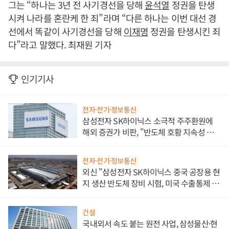
그는 “하나는 3년 전 사기경선을 당해
윤석열
정권을 탄생
시켜 나라를 혼란케 한 죄”라며 “다른 하나는 이번 대선 경
선에서 똑같이 사기경선을 당해
이재명
정권을 탄생시킨 죄
다”라고 말했다. 최재원 기자
인기기사
전자·전기·정보통신
삼성전자 SK하이닉스 소극적 주주환원에
해외 증권가 비판, "반도체 호황 지속성 의
문"
전자·전기·정보통신
외신 "삼성전자 SK하이닉스 중국 공장용 현
지 생산 반도체 장비 시험, 미국 수출통제 대
비"
건설
국내외서 속도 붙는 원전 사업, 삼성물산·현