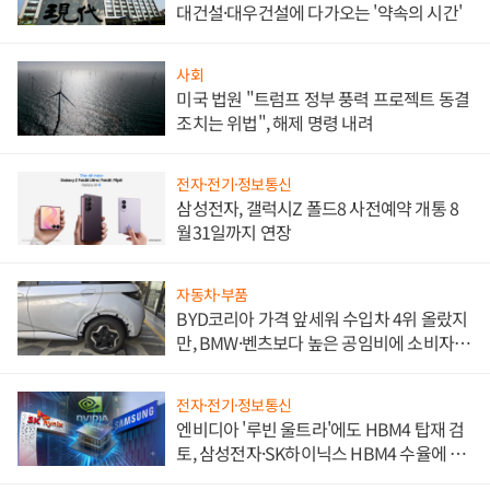
대건설·대우건설에 다가오는 '약속의 시간'
사회
미국 법원 "트럼프 정부 풍력 프로젝트 동결
조치는 위법", 해제 명령 내려
전자·전기·정보통신
삼성전자, 갤럭시Z 폴드8 사전예약 개통 8
월31일까지 연장
자동차·부품
BYD코리아 가격 앞세워 수입차 4위 올랐지
만, BMW·벤츠보다 높은 공임비에 소비자
불만 폭발
전자·전기·정보통신
엔비디아 '루빈 울트라'에도 HBM4 탑재 검
토, 삼성전자·SK하이닉스 HBM4 수율에 주
도권 갈린다