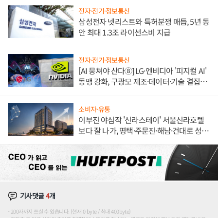
전자·전기·정보통신
삼성전자 넷리스트와 특허분쟁 매듭, 5년 동
안 최대 1.3조 라이선스비 지급
전자·전기·정보통신
[AI 뭉쳐야 산다⑧] LG·엔비디아 '피지컬 AI'
동맹 강화, 구광모 제조·데이터·기술 결집
해 종합 로보틱스 기업으로
소비자·유통
이부진 야심작 '신라스테이' 서울신라호텔
보다 잘 나가, 평택·주문진·해남·건대로 성
장판 더 넓힌다
기사댓글
4
개
200자까지 쓰실 수 있습니다. (현재 0 byte / 최대 400byte)