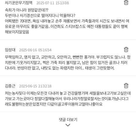
사기꾼은무기징역
2025-07-11 15:13:08
속죄가 아니라 원망같은데??
두번이나 사기경선으로 떨어지다니 억울하다?
어찌됐든 70대면..욕심 내려놓고 손주 재롱보면서 가족들과의 시간도 보내면서 여
유로운 마무리도 좋을거같음..이건희도 스티브잡스도 예전 대통령들도 끝이 행복
해보이지않았음
임성대
2025-06-16 05:16:54
무책임하고, 염치 없고, 교만하고, 오만하고, 뻔뻔한 홍가야. 부끄럽지도 않느냐. 정
치판에 기웃거리지말고, 썩은 가죽 피리 불지말고, 남은 힘이 있거든 골프나 치러
다녀라. 반성이란 없고, 내탓도 없는 파렴치한 아이.. 태생이 그런듯했어.
김종근
2025-06-15 21:32:18
저는농사짖다 이제는모든것 다내려 놓고 건강을챙기며 세월을보내고가보고싶은데
가보고 가는곳마다 정말다잘해놓아서 우리나라가정말로잘사는것이표가남니다그
래도불평하는분은있겠지만 다같이골고루이용하고얼마나좋아요
댓글 더보기