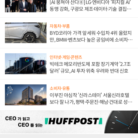
[AI 뭉쳐야 산다⑧] LG·엔비디아 '피지컬 AI'
동맹 강화, 구광모 제조·데이터·기술 결집
해 종합 로보틱스 기업으로
자동차·부품
BYD코리아 가격 앞세워 수입차 4위 올랐지
만, BMW·벤츠보다 높은 공임비에 소비자
불만 폭발
인터넷·게임·콘텐츠
빅테크 메모리반도체 포함 장기계약 '2.7조
달러' 규모, AI 투자 위축 우려와 반대 신호
소비자·유통
이부진 야심작 '신라스테이' 서울신라호텔
보다 잘 나가, 평택·주문진·해남·건대로 성
장판 더 넓힌다