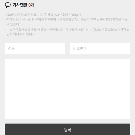
기사댓글
0
개
200자까지 쓰실 수 있습니다. (현재 0 byte / 최대 400byte)
저작권 등 다른 사람의 권리를 침해하거나 명예를 훼손하는 댓글은 관련 법률에 의해 제재를 받을
수 있습니다.
타인에게 불쾌감을 주는 욕설 등 비하하는 단어가 내용에 포함되거나 인신공격성 글은 관리자의 판
단에 의해 삭제 합니다.