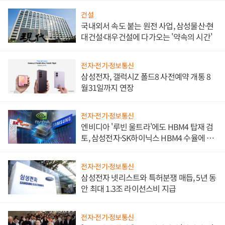
건설
국내외서 속도 붙는 원전 사업, 삼성물산·현
대건설·대우건설에 다가오는 '약속의 시간'
전자·전기·정보통신
삼성전자, 갤럭시Z 폴드8 사전예약 개통 8
월31일까지 연장
전자·전기·정보통신
엔비디아 '루빈 울트라'에도 HBM4 탑재 검
토, 삼성전자·SK하이닉스 HBM4 수율에 주
도권 갈린다
전자·전기·정보통신
삼성전자 넷리스트와 특허분쟁 매듭, 5년 동
안 최대 1.3조 라이선스비 지급
전자·전기·정보통신