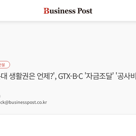
건설
대 생활권은 언제?', GTX-B·C '자금조달' '공사
0
ck@businesspost.co.kr