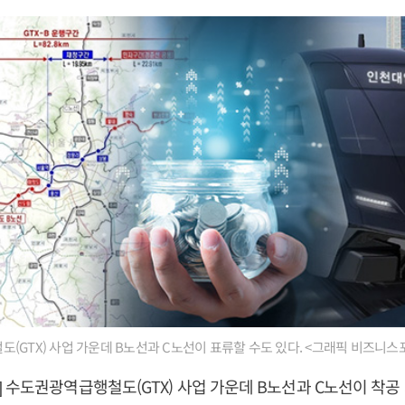
(GTX) 사업 가운데 B노선과 C노선이 표류할 수도 있다. <그래픽 비즈니스
 수도권광역급행철도(GTX) 사업 가운데 B노선과 C노선이 착공