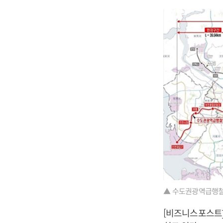
▲ 수도권광역급행철도
[비즈니스포스트]