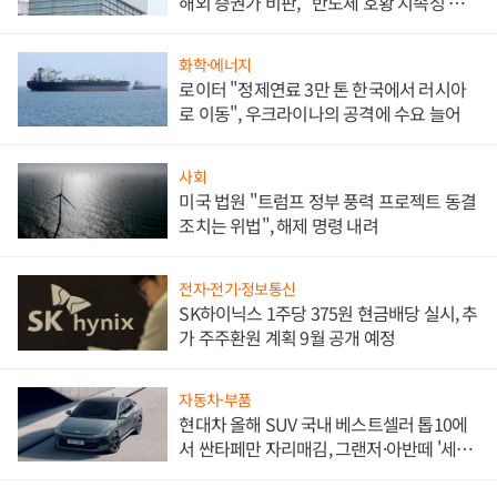
해외 증권가 비판, "반도체 호황 지속성 의
문"
화학·에너지
로이터 "정제연료 3만 톤 한국에서 러시아
로 이동", 우크라이나의 공격에 수요 늘어
사회
미국 법원 "트럼프 정부 풍력 프로젝트 동결
조치는 위법", 해제 명령 내려
전자·전기·정보통신
SK하이닉스 1주당 375원 현금배당 실시, 추
가 주주환원 계획 9월 공개 예정
자동차·부품
현대차 올해 SUV 국내 베스트셀러 톱10에
서 싼타페만 자리매김, 그랜저·아반떼 '세단
쌍끌이'로 내수 방어