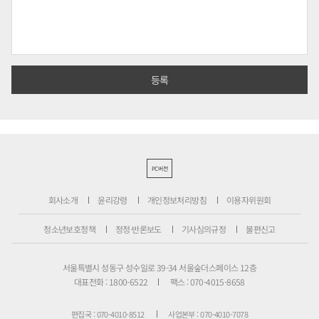
PC버전
회사소개
윤리강령
개인정보처리방침
이용자위원회
청소년보호정책
정정·반론보도
기사심의규정
불편신고
서울특별시 성동구 성수일로 39-34 서울숲더스페이스 12층
대표전화 : 1800-6522
팩스 : 070-4015-8658
편집국 : 070-4010-8512
사업본부 : 070-4010-7078