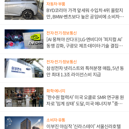
자동차·부품
BYD코리아 가격 앞세워 수입차 4위 올랐지
만, BMW·벤츠보다 높은 공임비에 소비자
불만 폭발
전자·전기·정보통신
[AI 뭉쳐야 산다⑧] LG·엔비디아 '피지컬 AI'
동맹 강화, 구광모 제조·데이터·기술 결집
해 종합 로보틱스 기업으로
전자·전기·정보통신
삼성전자 넷리스트와 특허분쟁 매듭, 5년 동
안 최대 1.3조 라이선스비 지급
화학·에너지
'한수원 협력사' 미국 오클로 SMR 연구용 원
자로 '임계 상태' 도달, 미국 에너지부 "중요
한 이정표"
소비자·유통
이부진 야심작 '신라스테이' 서울신라호텔