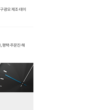
화, 구광모 제조·데이
, 평택·주문진·해