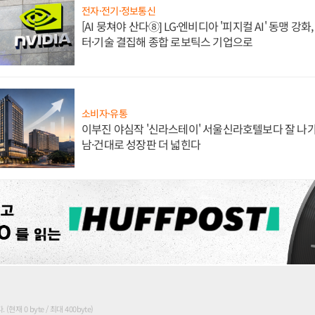
전자·전기·정보통신
[AI 뭉쳐야 산다⑧] LG·엔비디아 '피지컬 AI' 동맹 강
터·기술 결집해 종합 로보틱스 기업으로
소비자·유통
이부진 야심작 '신라스테이' 서울신라호텔보다 잘 나가
남·건대로 성장판 더 넓힌다
현재 0 byte / 최대 400byte)