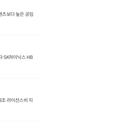
·벤츠보다 높은 공임
자·SK하이닉스 HB
.3조 라이선스비 지