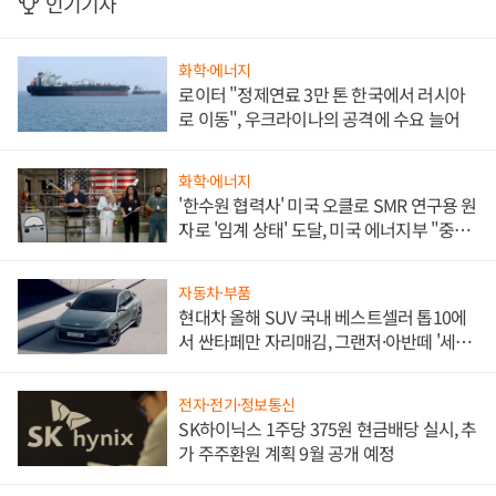
인기기사
화학·에너지
로이터 "정제연료 3만 톤 한국에서 러시아
로 이동", 우크라이나의 공격에 수요 늘어
화학·에너지
'한수원 협력사' 미국 오클로 SMR 연구용 원
자로 '임계 상태' 도달, 미국 에너지부 "중요
한 이정표"
자동차·부품
현대차 올해 SUV 국내 베스트셀러 톱10에
서 싼타페만 자리매김, 그랜저·아반떼 '세단
쌍끌이'로 내수 방어
전자·전기·정보통신
SK하이닉스 1주당 375원 현금배당 실시, 추
가 주주환원 계획 9월 공개 예정