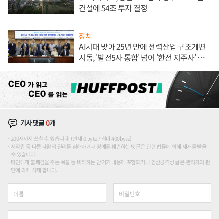
건설에 54조 투자 결정
정치
AI시대 맞아 25년 만에 전력산업 구조개편
시동, '발전5사 통합' 넘어 '한전 지주사' 재편
론도
기사댓글
0
개
200자까지 쓰실 수 있습니다. (현재 0 byte / 최대 400byte)
저작권 등 다른 사람의 권리를 침해하거나 명예를 훼손하는 댓글은 관련 법률에 의해 제재를 받을
수 있습니다.
타인에게 불쾌감을 주는 욕설 등 비하하는 단어가 내용에 포함되거나 인신공격성 글은 관리자의 판
단에 의해 삭제 합니다.