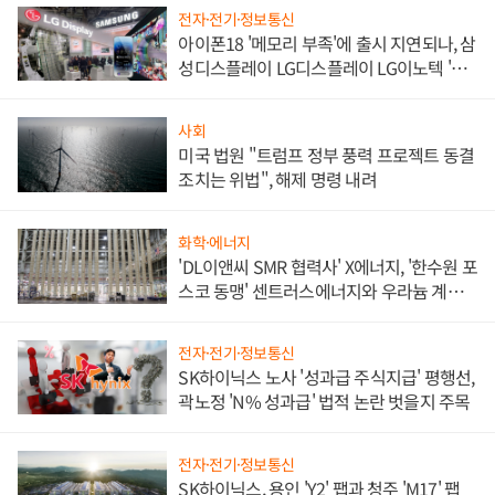
전자·전기·정보통신
아이폰18 '메모리 부족'에 출시 지연되나, 삼
성디스플레이 LG디스플레이 LG이노텍 '탈
애플' 수익 다각화 속도
사회
미국 법원 "트럼프 정부 풍력 프로젝트 동결
조치는 위법", 해제 명령 내려
화학·에너지
'DL이앤씨 SMR 협력사' X에너지, '한수원 포
스코 동맹' 센트러스에너지와 우라늄 계약
체결
전자·전기·정보통신
SK하이닉스 노사 '성과급 주식지급' 평행선,
곽노정 'N% 성과급' 법적 논란 벗을지 주목
전자·전기·정보통신
SK하이닉스, 용인 'Y2' 팹과 청주 'M17' 팹