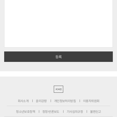
PC버전
회사소개
윤리강령
개인정보처리방침
이용자위원회
청소년보호정책
정정·반론보도
기사심의규정
불편신고