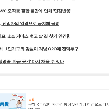
 V20 오작동 결함 불만에 업체 '민감반응'
표, 전임자의 일격으로 궁지에 몰려
메프, 소셜커머스 벗고 살 길 찾기 안간힘
체, 1인가구와 맞벌이 겨냥 O2O에 전력투구
생명줄 '자금 곳간' 다시 채울 수 있나
금융
우체국 '매일이자 파킹통장' 5만 계좌 한정으로 다시 