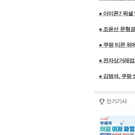
● 아이폰7 픽셀
● 조윤선 문형
● 쿠팡 티몬 위
● 전자상거래업
● 김범석, 쿠팡 
인기기사