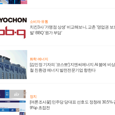
소비자·유통
치킨3사 '가맹점 상생' 비교해보니, 교촌 '영업권 보호'
발'·BBQ '원가 부담'
화학·에너지
[김민정 기자의 '코스뽀'] 지엔씨에너지 AI 붐에 비
철 친환경 에너지 발전전문기업 향한다
정치
[여론조사꽃] 민주당 당대표 선호도 정청래 30.5%·김민
9%p 초접전