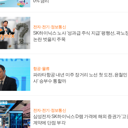
0% 금리
전자·전기·정보통신
SK하이닉스 노사 '성과급 주식 지급' 평행선, 곽노정
논란 벗을지 주목
항공·물류
파라타항공 내년 미주 장거리 노선 첫 도전, 윤철민
사' 승부수 통할까
전자·전기·정보통신
삼성전자 SK하이닉스 D램 가격에 해외 증권가 '고점
계약에 단점 부각