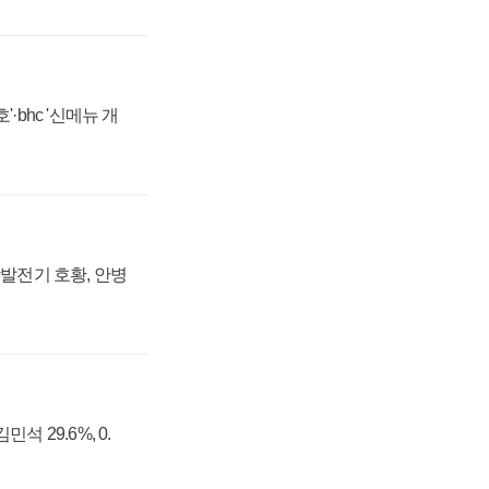
·bhc '신메뉴 개
상발전기 호황, 안병
석 29.6%, 0.