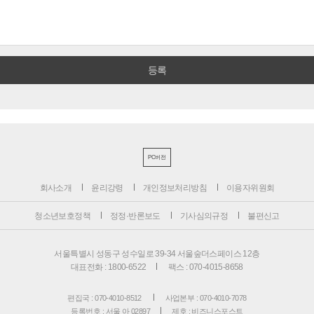
PC버전
회사소개
윤리강령
개인정보처리방침
이용자위원회
청소년보호정책
정정·반론보도
기사심의규정
불편신고
서울특별시 성동구 성수일로 39-34 서울숲더스페이스 12층
대표전화 : 1800-6522
팩스 : 070-4015-8658
편집국 : 070-4010-8512
사업본부 : 070-4010-7078
등록번호 : 서울 아 02897
제호 : 비즈니스포스트