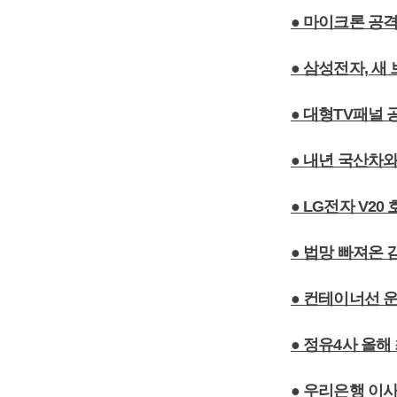
● 마이크론 공격
● 삼성전자, 새 
● 대형TV패널
● 내년 국산차
● LG전자 V2
● 법망 빠져온
● 컨테이너선 운
● 정유4사 올
● 우리은행 이