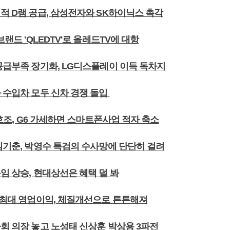
적 D램 공급, 삼성전자와 SK하이닉스 촉각
브랜드 'QLEDTV'로 올레드TV에 대항
 공급부족 장기화, LG디스플레이 이득 독차지
와 수입차 모두 신차 경쟁 돌입
0 호조, G6 가세하면 스마트폰사업 적자 축소
 김기춘, 박영수 특검의 수사망에 단단히 걸려
임 상승, 현대상선은 혜택 덜 봐
해 최대 영업이익, 체질개선으로 튼튼해져
사회 의장 놓고 노성태 신상훈 박상용 3파전